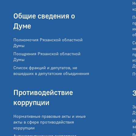
Н
к
Общие сведения о
П
п
Думе
и
о
Полномочия Рязанской областной
С
Думы
н
Поощрения Рязанской областной
п
Думы
и
Д
Список фракций и депутатов, не
вошедших в депутатские объединения
П
Противодействие
коррупции
З
Д
Нормативные правовые акты и иные
И
акты в сфере противодействия
з
коррупции
В
Антикоррупционная экспертиза