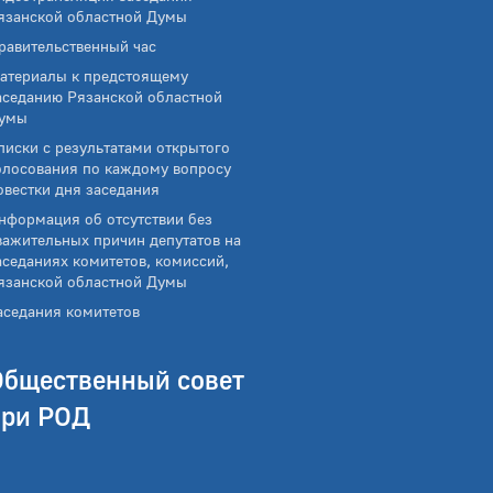
язанской областной Думы
равительственный час
атериалы к предстоящему
аседанию Рязанской областной
умы
писки с результатами открытого
олосования по каждому вопросу
овестки дня заседания
нформация об отсутствии без
важительных причин депутатов на
аседаниях комитетов, комиссий,
язанской областной Думы
аседания комитетов
Общественный совет
при РОД