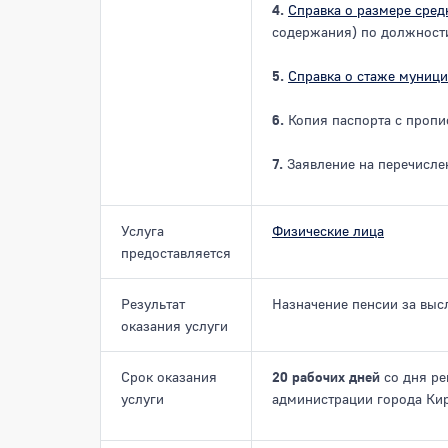
4.
Справка о размере сред
содержания) по должност
5.
Справка о стаже муниц
6.
Копия паспорта с пропи
7.
Заявление на перечислен
Услуга
Физические лица
предоставляется
Результат
Назначение пенсии за высл
оказания услуги
Cрок оказания
20 рабочих дней
со дня ре
услуги
администрации города Кир