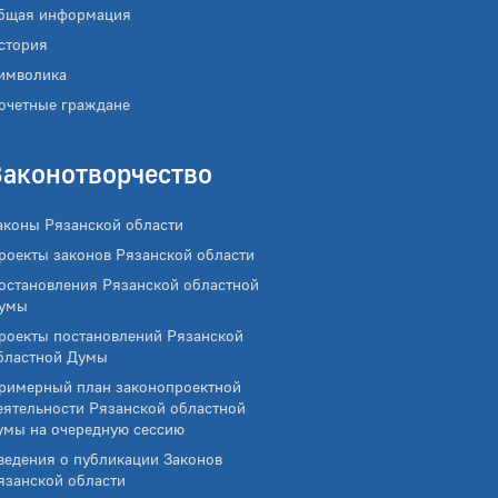
бщая информация
стория
имволика
очетные граждане
Законотворчество
аконы Рязанской области
роекты законов Рязанской области
остановления Рязанской областной
умы
роекты постановлений Рязанской
бластной Думы
римерный план законопроектной
еятельности Рязанской областной
умы на очередную сессию
ведения о публикации Законов
язанской области