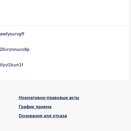
awfysurvgff
26vrznnuco8p
fyvi1kun1f
Нормативно-правовые акты
График приема
Основания для отказа