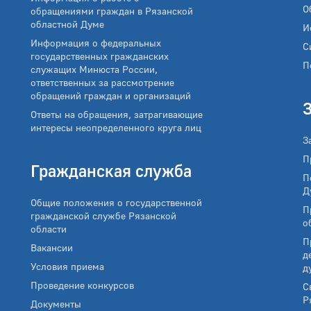
О
обращениями граждан в Рязанской
областной Думе
И
Информация о федеральных
С
государственных гражданских
П
служащих Минюста России,
ответственных за рассмотрение
обращений граждан и организаций
Ответы на обращения, затрагивающие
интересы неопределенного круга лиц
З
П
Гражданская служба
П
Д
Общие положения о государственной
П
гражданской службе Рязанской
о
области
П
Вакансии
д
Условия приема
д
Проведение конкурсов
С
Р
Документы