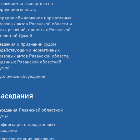
езависимая экспертиза на
оррупциогенность
орядок обжалования нормативных
равовых актов Рязанской области и
ных решений, принятых Рязанской
бластной Думой
ведения о признании судом
едействующими нормативных
равовых актов Рязанской области,
зданных Рязанской областной
умой
убличные обсуждения
Заседания
аседания Рязанской областной
умы
нформация о предстоящем
аседании
идеотрансляция заседания