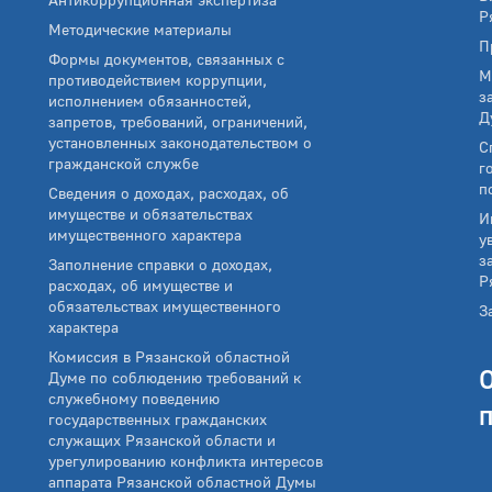
Р
Методические материалы
П
Формы документов, связанных с
М
противодействием коррупции,
з
исполнением обязанностей,
Д
запретов, требований, ограничений,
установленных законодательством о
С
гражданской службе
г
п
Сведения о доходах, расходах, об
имуществе и обязательствах
И
имущественного характера
у
з
Заполнение справки о доходах,
Р
расходах, об имуществе и
обязательствах имущественного
З
характера
Комиссия в Рязанской областной
Думе по соблюдению требований к
служебному поведению
государственных гражданских
служащих Рязанской области и
урегулированию конфликта интересов
аппарата Рязанской областной Думы