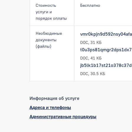
Стоимость
Бесплатно
услуги и
порядок оплаты
Необходимые
vmr0kpjn9d592nsy04afa
документы
DOC, 31 КБ
(файлы)
t0u3ps81qmgr2dps1dx7
DOC, 41 КБ
jb5lk1b17st21o378c37dl
DOC, 30.5 КБ
Информация об услуге
Адреса и телефоны
Административные процедуры