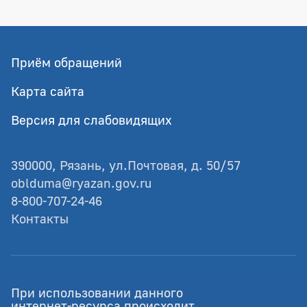
Приём обращений
Карта сайта
Версия для слабовидящих
390000, Рязань, ул.Почтовая, д. 50/57
oblduma@ryazan.gov.ru
8-800-707-24-46
Контакты
© Рязанская областная Дума
При использовании данного
Разработка - GIANIT.ru
интернет-ресурса происходит