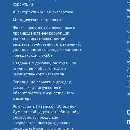
з
коррупции
В
Антикоррупционная экспертиза
Р
Методические материалы
П
Формы документов, связанных с
М
противодействием коррупции,
з
исполнением обязанностей,
Д
запретов, требований, ограничений,
установленных законодательством о
С
гражданской службе
г
п
Сведения о доходах, расходах, об
имуществе и обязательствах
И
имущественного характера
у
з
Заполнение справки о доходах,
Р
расходах, об имуществе и
обязательствах имущественного
З
характера
Комиссия в Рязанской областной
Думе по соблюдению требований к
служебному поведению
государственных гражданских
служащих Рязанской области и