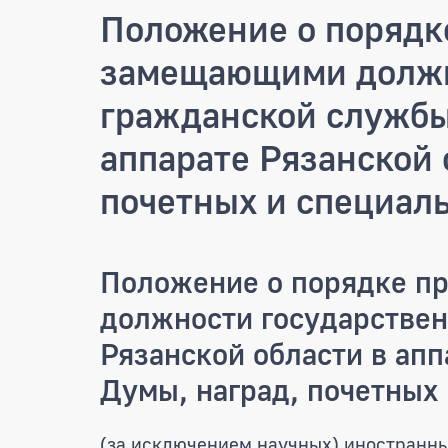
Положение о порядк
замещающими должн
гражданской службы
аппарате Рязанской 
почетных и специал
Положение о порядке п
должности государстве
Рязанской области в апп
Думы, наград, почетных
(за исключением научных) иностранны