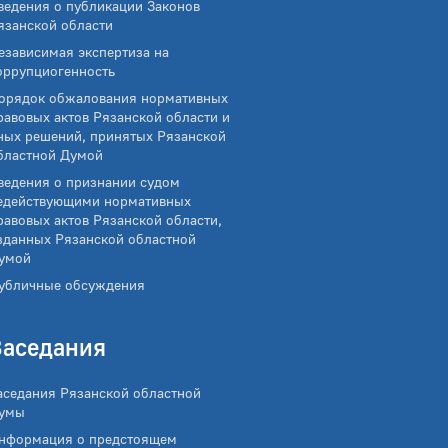
ведения о публикации Законов
язанской области
езависимая экспертиза на
оррупциогенность
орядок обжалования нормативных
равовых актов Рязанской области и
ных решений, принятых Рязанской
бластной Думой
ведения о признании судом
едействующими нормативных
равовых актов Рязанской области,
зданных Рязанской областной
умой
убличные обсуждения
Заседания
аседания Рязанской областной
умы
нформация о предстоящем