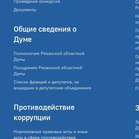
Проведение конкурсов
С
Р
Документы
Н
к
Общие сведения о
П
п
Думе
и
о
Полномочия Рязанской областной
С
Думы
н
Поощрения Рязанской областной
п
Думы
и
Д
Список фракций и депутатов, не
вошедших в депутатские объединения
П
Противодействие
коррупции
З
Д
Нормативные правовые акты и иные
И
акты в сфере противодействия