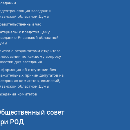
аседании
идеотрансляция заседания
язанской областной Думы
равительственный час
атериалы к предстоящему
аседанию Рязанской областной
умы
писки с результатами открытого
олосования по каждому вопросу
овестки дня заседания
нформация об отсутствии без
важительных причин депутатов на
аседаниях комитетов, комиссий,
язанской областной Думы
аседания комитетов
Общественный совет
при РОД