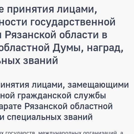
е принятия лицами,
ости государственной
 Рязанской области в
областной Думы, наград,
ьных званий
ринятия лицами, замещающими
нной гражданской службы
арате Рязанской областной
 и специальных званий
х государств, международных организаций, а