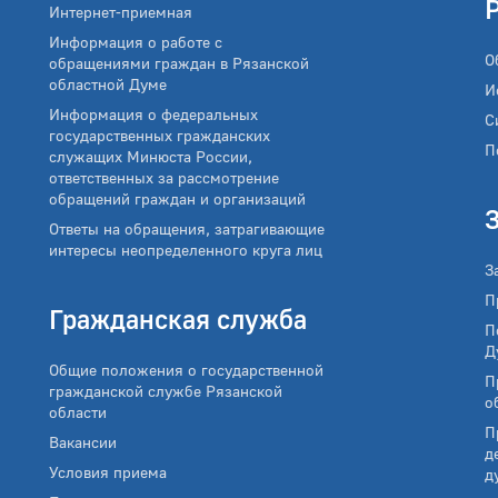
Интернет-приемная
Информация о работе с
О
обращениями граждан в Рязанской
областной Думе
И
Информация о федеральных
С
государственных гражданских
П
служащих Минюста России,
ответственных за рассмотрение
обращений граждан и организаций
Ответы на обращения, затрагивающие
интересы неопределенного круга лиц
З
П
Гражданская служба
П
Д
Общие положения о государственной
П
гражданской службе Рязанской
о
области
П
Вакансии
д
Условия приема
д