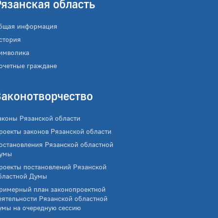
Рязанская область
бщая информация
стория
имволика
очетные граждане
Законотворчество
аконы Рязанской области
роекты законов Рязанской области
остановления Рязанской областной
умы
роекты постановлений Рязанской
бластной Думы
римерный план законопроектной
еятельности Рязанской областной
умы на очередную сессию