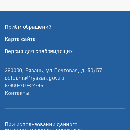
Приём обращений
Карта сайта
Версия для слабовидящих
390000, Рязань, ул.Почтовая, д. 50/57
oblduma@ryazan.gov.ru
8-800-707-24-46
Контакты
© Рязанская областная Дума
При использовании данного
Разработка - GIANIT.ru
интернет-ресурса происходит