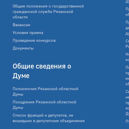
Д
Общие положения о государственной
П
гражданской службе Рязанской
о
области
П
Вакансии
д
Условия приема
д
Проведение конкурсов
С
Р
Документы
Н
к
Общие сведения о
П
п
Думе
и
о
Полномочия Рязанской областной
С
Думы
н
Поощрения Рязанской областной
п
Думы
и
Д
Список фракций и депутатов, не
вошедших в депутатские объединения
П