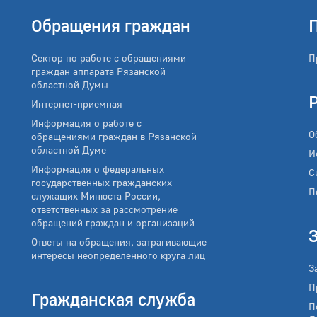
Обращения граждан
Сектор по работе с обращениями
П
граждан аппарата Рязанской
областной Думы
Интернет-приемная
Информация о работе с
О
обращениями граждан в Рязанской
областной Думе
И
Информация о федеральных
С
государственных гражданских
П
служащих Минюста России,
ответственных за рассмотрение
обращений граждан и организаций
Ответы на обращения, затрагивающие
интересы неопределенного круга лиц
З
П
Гражданская служба
П