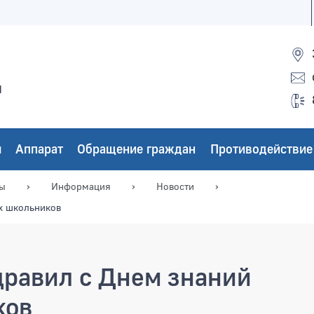
ы
ы
Аппарат
Обращение граждан
Противодействие
мы
Информация
Новости
х школьников
равил с Днем знаний
ков