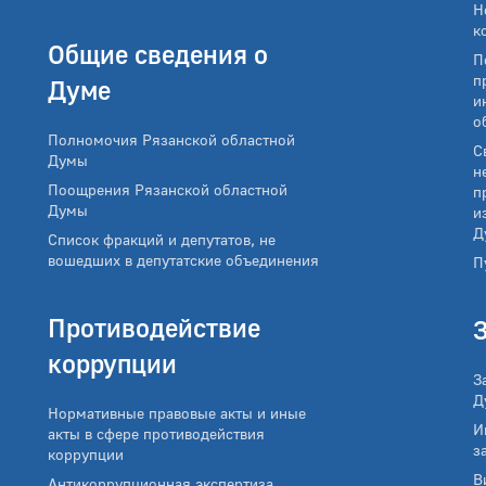
Н
к
Общие сведения о
П
п
Думе
и
о
Полномочия Рязанской областной
С
Думы
н
Поощрения Рязанской областной
п
Думы
и
Д
Список фракций и депутатов, не
вошедших в депутатские объединения
П
Противодействие
коррупции
З
Д
Нормативные правовые акты и иные
И
акты в сфере противодействия
з
коррупции
В
Антикоррупционная экспертиза