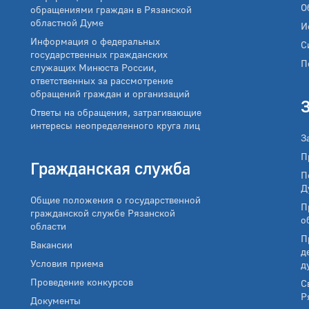
О
обращениями граждан в Рязанской
областной Думе
И
Информация о федеральных
С
государственных гражданских
П
служащих Минюста России,
ответственных за рассмотрение
обращений граждан и организаций
Ответы на обращения, затрагивающие
интересы неопределенного круга лиц
З
П
Гражданская служба
П
Д
Общие положения о государственной
П
гражданской службе Рязанской
о
области
П
Вакансии
д
Условия приема
д
Проведение конкурсов
С
Р
Документы