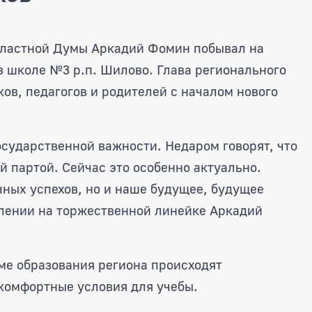
ил с Днем знаний шиловских ш
областной Думы Аркадий Фомин побывал на
 школе №3 р.п. Шилово. Глава регионального
ов, педагогов и родителей с началом нового
государственной важности. Недаром говорят, что
 партой. Сейчас это особенно актуально.
чных успехов, но и наше будущее, будущее
плении на торжественной линейке Аркадий
еме образования региона происходят
комфортные условия для учебы.