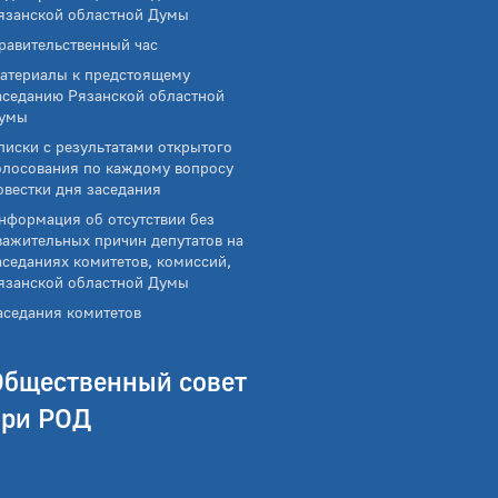
язанской областной Думы
равительственный час
атериалы к предстоящему
аседанию Рязанской областной
умы
писки с результатами открытого
олосования по каждому вопросу
овестки дня заседания
нформация об отсутствии без
важительных причин депутатов на
аседаниях комитетов, комиссий,
язанской областной Думы
аседания комитетов
Общественный совет
при РОД