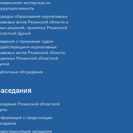
езависимая экспертиза на
оррупциогенность
орядок обжалования нормативных
равовых актов Рязанской области и
ных решений, принятых Рязанской
бластной Думой
ведения о признании судом
едействующими нормативных
равовых актов Рязанской области,
зданных Рязанской областной
умой
убличные обсуждения
Заседания
аседания Рязанской областной
умы
нформация о предстоящем
аседании
идеотрансляция заседания