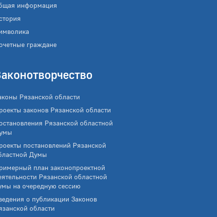
бщая информация
стория
имволика
очетные граждане
Законотворчество
аконы Рязанской области
роекты законов Рязанской области
остановления Рязанской областной
умы
роекты постановлений Рязанской
бластной Думы
римерный план законопроектной
еятельности Рязанской областной
умы на очередную сессию
ведения о публикации Законов
язанской области