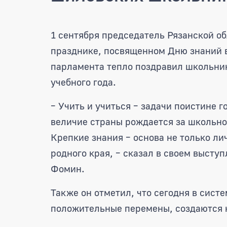
Аркадий Фомин поздрав
1 сентября председатель Рязанской 
празднике, посвященном Дню знаний в
парламента тепло поздравил школьник
учебного года.
– Учить и учиться – задачи поистине 
величие страны рождается за школьной
Крепкие знания – основа не только ли
родного края, – сказал в своем высту
Фомин.
Также он отметил, что сегодня в сист
положительные перемены, создаются 