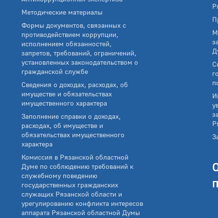
Р
Методические материалы
П
Формы документов, связанных с
М
противодействием коррупции,
з
исполнением обязанностей,
Д
запретов, требований, ограничений,
установленных законодательством о
С
гражданской службе
г
п
Сведения о доходах, расходах, об
имуществе и обязательствах
И
имущественного характера
у
з
Заполнение справки о доходах,
Р
расходах, об имуществе и
обязательствах имущественного
З
характера
Комиссия в Рязанской областной
Думе по соблюдению требований к
служебному поведению
государственных гражданских
служащих Рязанской области и
урегулированию конфликта интересов
аппарата Рязанской областной Думы