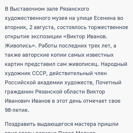
Аркадий Фомин принял участие в отк
В Выставочном зале Рязанского
художественного музея на улице Есенина во
вторник, 2 августа, состоялось торжественное
открытие экспозиции «Виктор Иванов.
Живопись». Работы последних трех лет, а
также авторские копии самых известных
картин представил сам живописец. Народный
художник СССР, действительный член
Российской академии художеств, Почетный
гражданин Рязанской области Виктор
Иванович Иванов в этот день отмечает свое
98-летие.
Поздравить выдающегося мастера пришли
врио главы региона Павел Малков,