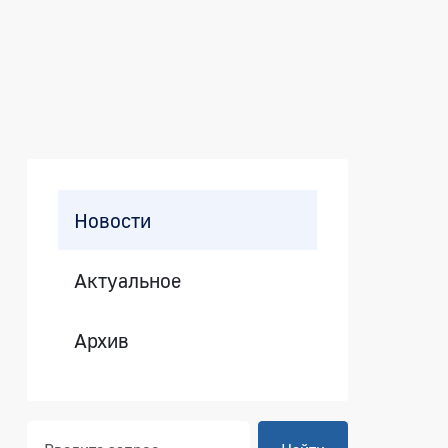
 внедрения института Единого 
Боковая панель
Новости
Актуальное
Архив