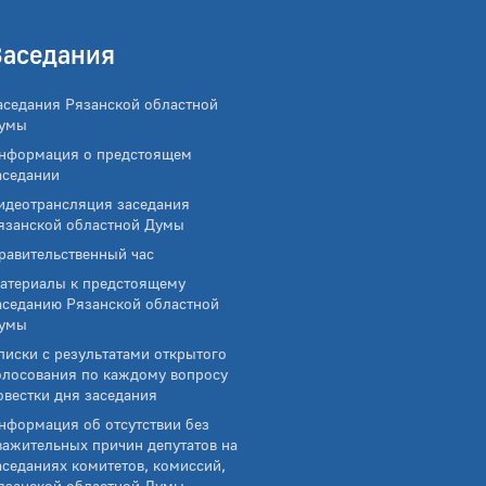
Заседания
аседания Рязанской областной
умы
нформация о предстоящем
аседании
идеотрансляция заседания
язанской областной Думы
равительственный час
атериалы к предстоящему
аседанию Рязанской областной
умы
писки с результатами открытого
олосования по каждому вопросу
овестки дня заседания
нформация об отсутствии без
важительных причин депутатов на
аседаниях комитетов, комиссий,
язанской областной Думы