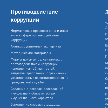
Противодействие
коррупции
З
Д
Нормативные правовые акты и иные
И
акты в сфере противодействия
з
коррупции
В
Антикоррупционная экспертиза
Р
Методические материалы
П
Формы документов, связанных с
М
противодействием коррупции,
з
исполнением обязанностей,
Д
запретов, требований, ограничений,
установленных законодательством о
С
гражданской службе
г
п
Сведения о доходах, расходах, об
имуществе и обязательствах
И
имущественного характера
у
з
Заполнение справки о доходах,
Р