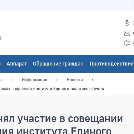
ы
ы
Аппарат
Обращение граждан
Противодействие
мы
Информация
Новости
осам внедрения института Единого налогового счета
ял участие в совещании
ния института Единого