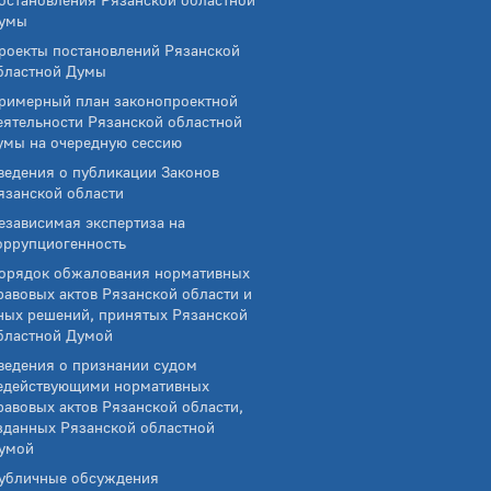
умы
роекты постановлений Рязанской
бластной Думы
римерный план законопроектной
еятельности Рязанской областной
умы на очередную сессию
ведения о публикации Законов
язанской области
езависимая экспертиза на
оррупциогенность
орядок обжалования нормативных
равовых актов Рязанской области и
ных решений, принятых Рязанской
бластной Думой
ведения о признании судом
едействующими нормативных
равовых актов Рязанской области,
зданных Рязанской областной
умой
убличные обсуждения