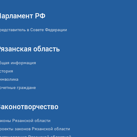
Парламент РФ
редставитель в Совете Федерации
Рязанская область
бщая информация
стория
имволика
очетные граждане
Законотворчество
аконы Рязанской области
роекты законов Рязанской области
остановления Рязанской областной