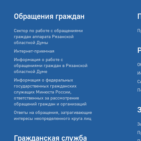
Обращения граждан
Сектор по работе с обращениями
П
граждан аппарата Рязанской
областной Думы
Интернет-приемная
Информация о работе с
О
обращениями граждан в Рязанской
областной Думе
И
Информация о федеральных
С
государственных гражданских
П
служащих Минюста России,
ответственных за рассмотрение
обращений граждан и организаций
Ответы на обращения, затрагивающие
интересы неопределенного круга лиц
З
П
Гражданская служба
П