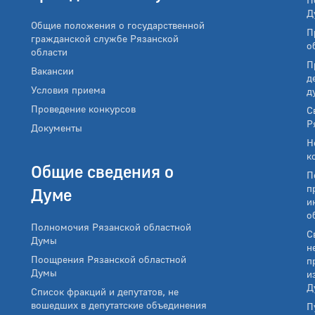
Д
Общие положения о государственной
П
гражданской службе Рязанской
о
области
П
Вакансии
д
Условия приема
д
Проведение конкурсов
С
Р
Документы
Н
к
Общие сведения о
П
п
Думе
и
о
Полномочия Рязанской областной
С
Думы
н
Поощрения Рязанской областной
п
Думы
и
Д
Список фракций и депутатов, не
вошедших в депутатские объединения
П