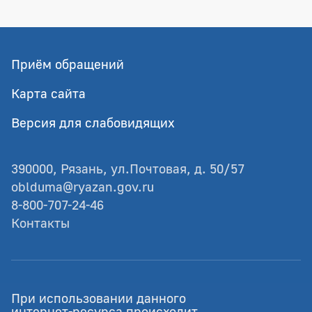
Приём обращений
Карта сайта
Версия для слабовидящих
390000, Рязань, ул.Почтовая, д. 50/57
oblduma@ryazan.gov.ru
8-800-707-24-46
Контакты
© Рязанская областная Дума
При использовании данного
Разработка - GIANIT.ru
интернет-ресурса происходит