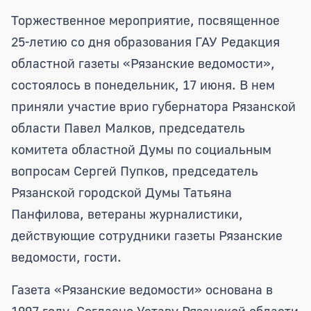
Четверть века отметила областная газ
Торжественное мероприятие, посвященное
25-летию со дня образования ГАУ Редакция
областной газеты «Рязанские ведомости»,
состоялось в понедельник, 17 июня. В нем
приняли участие врио губернатора Рязанской
области Павел Малков, председатель
комитета областной Думы по социальным
вопросам Сергей Пупков, председатель
Рязанской городской Думы Татьяна
Панфилова, ветераны журналистики,
действующие сотрудники газеты Рязанские
ведомости, гости.
Газета «Рязанские ведомости» основана в
1997 году. Согласно Уставу Рязанской области