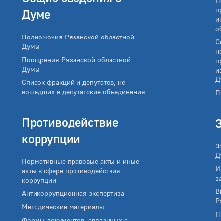
П
п
Думе
и
о
Полномочия Рязанской областной
С
Думы
н
Поощрения Рязанской областной
п
Думы
и
Д
Список фракций и депутатов, не
вошедших в депутатские объединения
П
Противодействие
коррупции
З
Д
Нормативные правовые акты и иные
И
акты в сфере противодействия
з
коррупции
В
Антикоррупционная экспертиза
Р
Методические материалы
П
Формы документов, связанных с