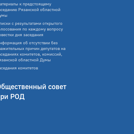
атериалы к предстоящему
аседанию Рязанской областной
умы
писки с результатами открытого
олосования по каждому вопросу
овестки дня заседания
нформация об отсутствии без
важительных причин депутатов на
аседаниях комитетов, комиссий,
язанской областной Думы
аседания комитетов
Общественный совет
при РОД