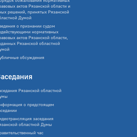
орядок обжалования нормативных
равовых актов Рязанской области и
ных решений, принятых Рязанской
бластной Думой
ведения о признании судом
едействующими нормативных
равовых актов Рязанской области,
зданных Рязанской областной
умой
убличные обсуждения
Заседания
аседания Рязанской областной
умы
нформация о предстоящем
аседании
идеотрансляция заседания
язанской областной Думы
равительственный час