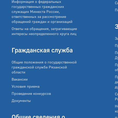
Информация о федеральных
С
государственных гражданских
П
служащих Минюста России,
ответственных за рассмотрение
обращений граждан и организаций
Ответы на обращения, затрагивающие
интересы неопределенного круга лиц
З
П
Гражданская служба
П
Д
Общие положения о государственной
П
гражданской службе Рязанской
о
области
П
Вакансии
д
Условия приема
д
Проведение конкурсов
С
Р
Документы
Н
к
Общие сведения о