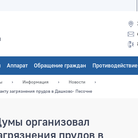
ы
ы
Аппарат
Обращение граждан
Противодействие
мы
Информация
Новости
акту загрязнения прудов в Дашково- Песочне
Думы организовал
агрязнения прудов в