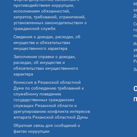
М
противодействием коррупции,
з
исполнением обязанностей,
Д
запретов, требований, ограничений,
установленных законодательством о
С
гражданской службе
г
п
Сведения о доходах, расходах, об
имуществе и обязательствах
И
имущественного характера
у
з
Заполнение справки о доходах,
Р
расходах, об имуществе и
обязательствах имущественного
З
характера
Комиссия в Рязанской областной
Думе по соблюдению требований к
служебному поведению
государственных гражданских
служащих Рязанской области и
урегулированию конфликта интересов
аппарата Рязанской областной Думы
Обратная связь для сообщений о
фактах коррупции