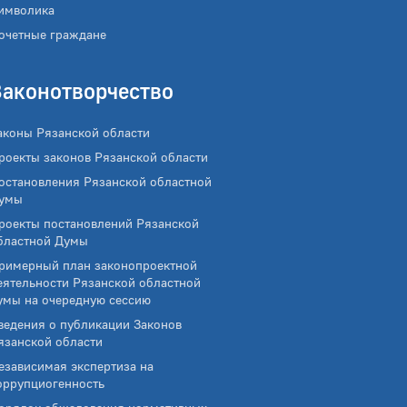
имволика
очетные граждане
Законотворчество
аконы Рязанской области
роекты законов Рязанской области
остановления Рязанской областной
умы
роекты постановлений Рязанской
бластной Думы
римерный план законопроектной
еятельности Рязанской областной
умы на очередную сессию
ведения о публикации Законов
язанской области
езависимая экспертиза на
оррупциогенность