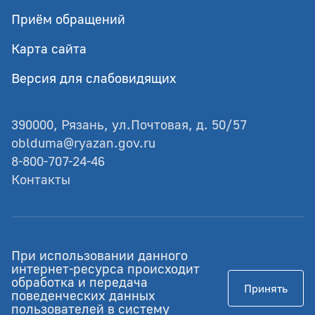
Приём обращений
Карта сайта
Версия для слабовидящих
390000, Рязань, ул.Почтовая, д. 50/57
oblduma@ryazan.gov.ru
8-800-707-24-46
Контакты
© Рязанская областная Дума
При использовании данного
Разработка - GIANIT.ru
интернет-ресурса происходит
обработка и передача
Принять
Работает на Российском ПО
поведенческих данных
пользователей в систему