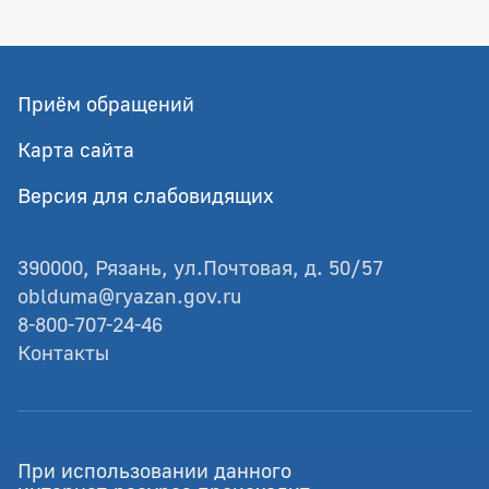
Приём обращений
Карта сайта
Версия для слабовидящих
390000, Рязань, ул.Почтовая, д. 50/57
oblduma@ryazan.gov.ru
8-800-707-24-46
Контакты
© Рязанская областная Дума
При использовании данного
Разработка - GIANIT.ru