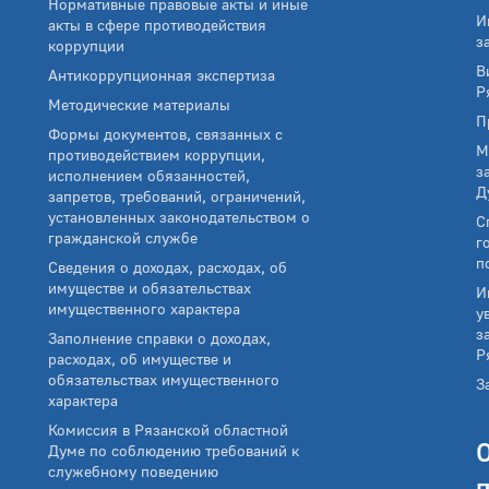
Нормативные правовые акты и иные
И
акты в сфере противодействия
з
коррупции
В
Антикоррупционная экспертиза
Р
Методические материалы
П
Формы документов, связанных с
М
противодействием коррупции,
з
исполнением обязанностей,
Д
запретов, требований, ограничений,
установленных законодательством о
С
гражданской службе
г
п
Сведения о доходах, расходах, об
имуществе и обязательствах
И
имущественного характера
у
з
Заполнение справки о доходах,
Р
расходах, об имуществе и
обязательствах имущественного
З
характера
Комиссия в Рязанской областной
Думе по соблюдению требований к
служебному поведению