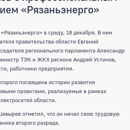
тием «Рязаньэнерго»
ы поздравили рязанских энерге
«Рязаньэнерго» в среду, 18 декабря. В нем
ателя правительства области Евгений
дседателя регионального парламента Александр
министр ТЭК и ЖКХ региона Андрей Устинов,
сти, работники предприятия.
оторого посвящена истории развития
евыми проектами, реализуемые в рамках
лектросетей области.
евырев отметил, что он начал свою трудовую
аника второго разряда.