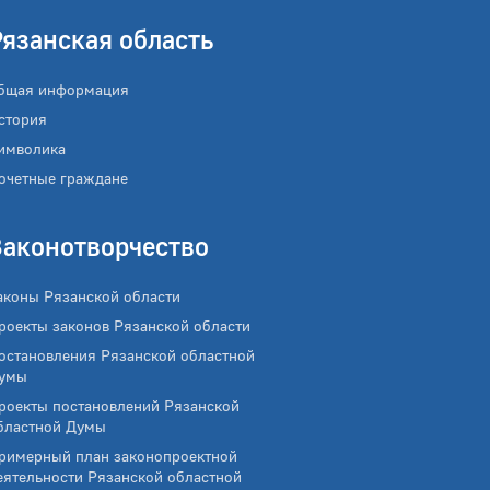
Рязанская область
бщая информация
стория
имволика
очетные граждане
Законотворчество
аконы Рязанской области
роекты законов Рязанской области
остановления Рязанской областной
умы
роекты постановлений Рязанской
бластной Думы
римерный план законопроектной
еятельности Рязанской областной