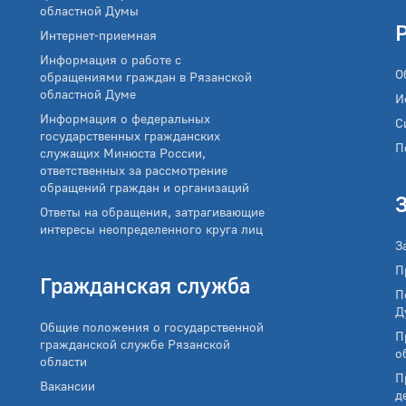
областной Думы
Интернет-приемная
Информация о работе с
О
обращениями граждан в Рязанской
областной Думе
И
Информация о федеральных
С
государственных гражданских
П
служащих Минюста России,
ответственных за рассмотрение
обращений граждан и организаций
Ответы на обращения, затрагивающие
интересы неопределенного круга лиц
З
П
Гражданская служба
П
Д
Общие положения о государственной
П
гражданской службе Рязанской
о
области
П
Вакансии
д