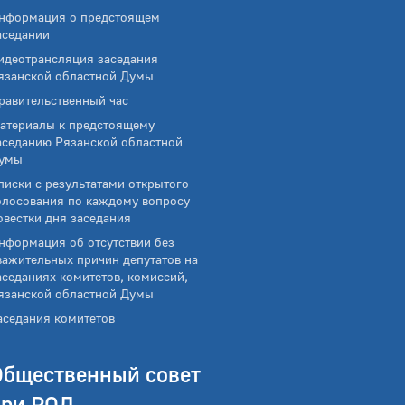
нформация о предстоящем
аседании
идеотрансляция заседания
язанской областной Думы
равительственный час
атериалы к предстоящему
аседанию Рязанской областной
умы
писки с результатами открытого
олосования по каждому вопросу
овестки дня заседания
нформация об отсутствии без
важительных причин депутатов на
аседаниях комитетов, комиссий,
язанской областной Думы
аседания комитетов
Общественный совет
при РОД