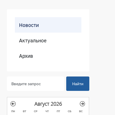
Боковая панель
Новости
тиков с профессиональным пра
Актуальное
Архив
Найти
Август 2026
ПН
ВТ
СР
ЧТ
ПТ
СБ
ВС