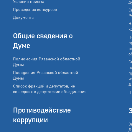
Условия приема
д
Проведение конкурсов
С
Р
Документы
Н
к
Общие сведения о
П
п
Думе
и
о
Полномочия Рязанской областной
С
Думы
н
Поощрения Рязанской областной
п
Думы
и
Д
Список фракций и депутатов, не
вошедших в депутатские объединения
П
Противодействие
коррупции
З
Д