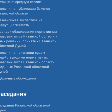
умы на очередную сессию
ведения о публикации Законов
язанской области
езависимая экспертиза на
оррупциогенность
орядок обжалования нормативных
равовых актов Рязанской области и
ных решений, принятых Рязанской
бластной Думой
ведения о признании судом
едействующими нормативных
равовых актов Рязанской области,
зданных Рязанской областной
умой
убличные обсуждения
Заседания
аседания Рязанской областной
умы