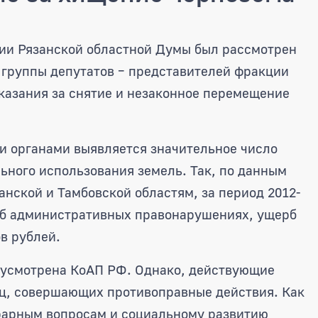
ы предлагают ужесточить нака
ании Рязанской областной Думы был рассмотрен
 группы депутатов – представителей фракции
казания за снятие и незаконное перемещение
и органами выявляется значительное число
ьного использования земель. Так, по данным
нской и Тамбовской областям, за период 2012-
 об административных правонарушениях, ущерб
в рублей.
дусмотрена КоАП РФ. Однако, действующие
, совершающих противоправные действия. Как
грарным вопросам и социальному развитию