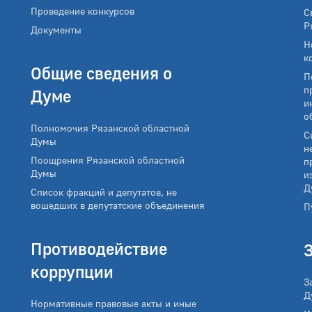
Проведение конкурсов
С
Р
Документы
Н
к
Общие сведения о
П
п
Думе
и
о
Полномочия Рязанской областной
С
Думы
н
Поощрения Рязанской областной
п
Думы
и
Д
Список фракций и депутатов, не
вошедших в депутатские объединения
П
Противодействие
коррупции
З
Д
Нормативные правовые акты и иные