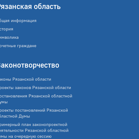
Рязанская область
бщая информация
стория
имволика
очетные граждане
Законотворчество
аконы Рязанской области
роекты законов Рязанской области
остановления Рязанской областной
умы
роекты постановлений Рязанской
бластной Думы
римерный план законопроектной
еятельности Рязанской областной
умы на очередную сессию