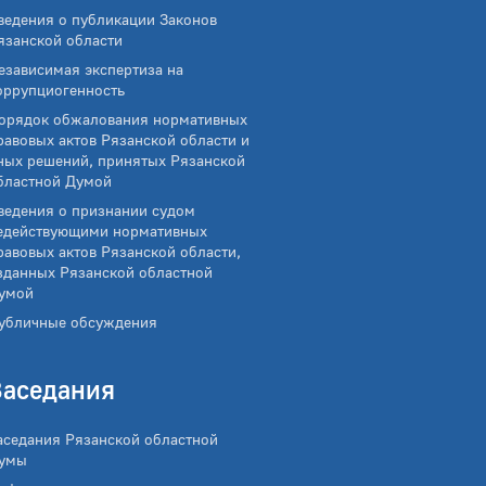
ведения о публикации Законов
язанской области
езависимая экспертиза на
оррупциогенность
орядок обжалования нормативных
равовых актов Рязанской области и
ных решений, принятых Рязанской
бластной Думой
ведения о признании судом
едействующими нормативных
равовых актов Рязанской области,
зданных Рязанской областной
умой
убличные обсуждения
Заседания
аседания Рязанской областной
умы