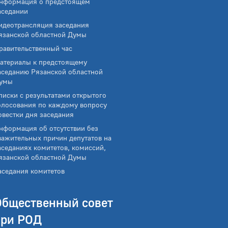
нформация о предстоящем
аседании
идеотрансляция заседания
язанской областной Думы
равительственный час
атериалы к предстоящему
аседанию Рязанской областной
умы
писки с результатами открытого
олосования по каждому вопросу
овестки дня заседания
нформация об отсутствии без
важительных причин депутатов на
аседаниях комитетов, комиссий,
язанской областной Думы
аседания комитетов
Общественный совет
при РОД