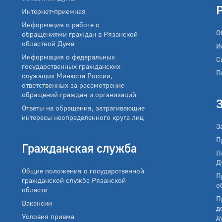
Интернет-приемная
Информация о работе с
О
обращениями граждан в Рязанской
областной Думе
И
Информация о федеральных
С
государственных гражданских
П
служащих Минюста России,
ответственных за рассмотрение
обращений граждан и организаций
Ответы на обращения, затрагивающие
интересы неопределенного круга лиц
З
П
Гражданская служба
П
Д
Общие положения о государственной
П
гражданской службе Рязанской
о
области
П
Вакансии
д
Условия приема
д