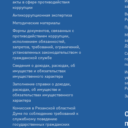
И
акты в сфере противодействия
з
коррупции
В
Антикоррупционная экспертиза
Р
Методические материалы
П
Формы документов, связанных с
М
противодействием коррупции,
з
исполнением обязанностей,
Д
запретов, требований, ограничений,
установленных законодательством о
С
гражданской службе
г
п
Сведения о доходах, расходах, об
имуществе и обязательствах
И
имущественного характера
у
з
Заполнение справки о доходах,
Р
расходах, об имуществе и
обязательствах имущественного
З
характера
Комиссия в Рязанской областной
Думе по соблюдению требований к
служебному поведению
государственных гражданских