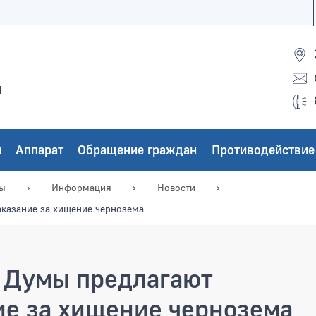
ы
ы
Аппарат
Обращение граждан
Противодействие
мы
Информация
Новости
аказание за хищение чернозема
 Думы предлагают
ие за хищение чернозема