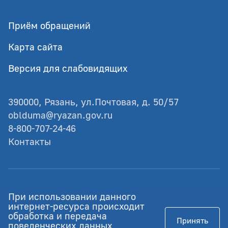
Приём обращений
Карта сайта
Версия для слабовидящих
390000, Рязань, ул.Почтовая, д. 50/57
oblduma@ryazan.gov.ru
8-800-707-24-46
Контакты
© Рязанская областная Дума
При использовании данного
Разработка - GIANIT.ru
интернет-ресурса происходит
обработка и передача
Принять
Работает на Российском ПО
поведенческих данных