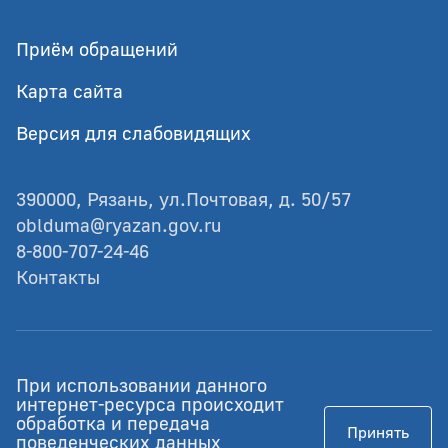
Приём обращений
Карта сайта
Версия для слабовидящих
390000, Рязань, ул.Почтовая, д. 50/57
oblduma@ryazan.gov.ru
8-800-707-24-46
Контакты
© Рязанская областная Дума
При использовании данного
Разработка - GIANIT.ru
интернет-ресурса происходит
обработка и передача
Принять
Работает на Российском ПО
поведенческих данных