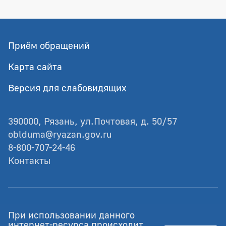
Приём обращений
Карта сайта
Версия для слабовидящих
390000, Рязань, ул.Почтовая, д. 50/57
oblduma@ryazan.gov.ru
8-800-707-24-46
Контакты
© Рязанская областная Дума
При использовании данного
Разработка - GIANIT.ru
интернет-ресурса происходит