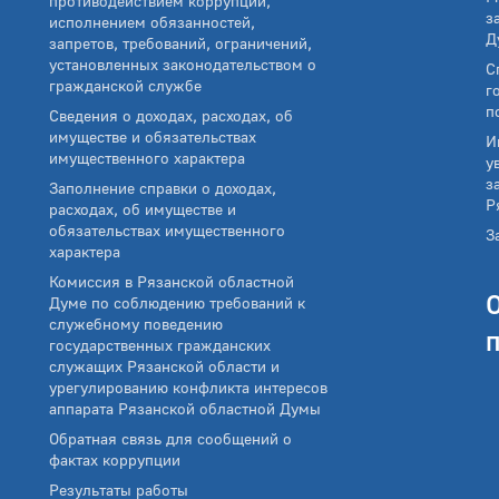
противодействием коррупции,
з
исполнением обязанностей,
Д
запретов, требований, ограничений,
установленных законодательством о
С
гражданской службе
г
п
Сведения о доходах, расходах, об
имуществе и обязательствах
И
имущественного характера
у
з
Заполнение справки о доходах,
Р
расходах, об имуществе и
обязательствах имущественного
З
характера
Комиссия в Рязанской областной
Думе по соблюдению требований к
служебному поведению
государственных гражданских
служащих Рязанской области и
урегулированию конфликта интересов
аппарата Рязанской областной Думы
Обратная связь для сообщений о
фактах коррупции
Результаты работы