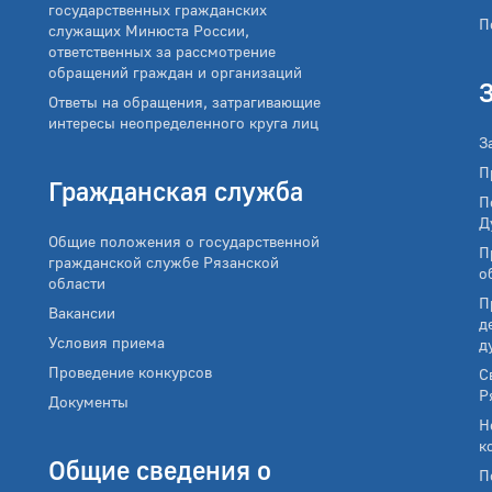
государственных гражданских
П
служащих Минюста России,
ответственных за рассмотрение
обращений граждан и организаций
Ответы на обращения, затрагивающие
интересы неопределенного круга лиц
З
П
Гражданская служба
П
Д
Общие положения о государственной
П
гражданской службе Рязанской
о
области
П
Вакансии
д
Условия приема
д
Проведение конкурсов
С
Р
Документы
Н
к
Общие сведения о
П