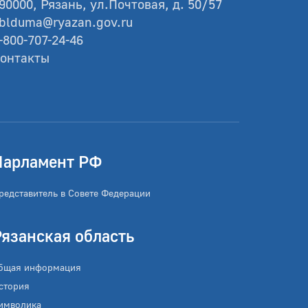
90000, Рязань, ул.Почтовая, д. 50/57
blduma@ryazan.gov.ru
-800-707-24-46
онтакты
Парламент РФ
редставитель в Совете Федерации
Рязанская область
бщая информация
стория
имволика