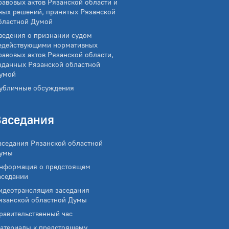
равовых актов Рязанской области и
ных решений, принятых Рязанской
бластной Думой
ведения о признании судом
едействующими нормативных
равовых актов Рязанской области,
зданных Рязанской областной
умой
убличные обсуждения
Заседания
аседания Рязанской областной
умы
нформация о предстоящем
аседании
идеотрансляция заседания
язанской областной Думы
равительственный час
атериалы к предстоящему