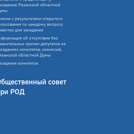
аседанию Рязанской областной
умы
писки с результатами открытого
олосования по каждому вопросу
овестки дня заседания
нформация об отсутствии без
важительных причин депутатов на
аседаниях комитетов, комиссий,
язанской областной Думы
аседания комитетов
Общественный совет
при РОД