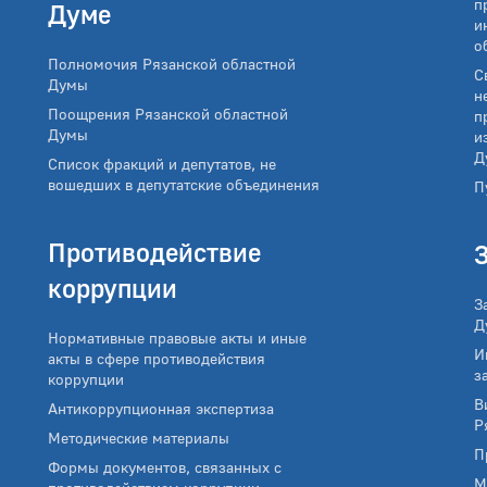
п
Думе
и
о
Полномочия Рязанской областной
С
Думы
н
Поощрения Рязанской областной
п
Думы
и
Д
Список фракций и депутатов, не
вошедших в депутатские объединения
П
Противодействие
коррупции
З
Д
Нормативные правовые акты и иные
И
акты в сфере противодействия
з
коррупции
В
Антикоррупционная экспертиза
Р
Методические материалы
П
Формы документов, связанных с
М