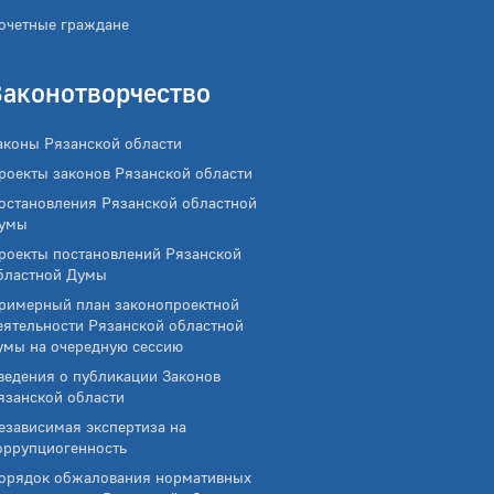
очетные граждане
Законотворчество
аконы Рязанской области
роекты законов Рязанской области
остановления Рязанской областной
умы
роекты постановлений Рязанской
бластной Думы
римерный план законопроектной
еятельности Рязанской областной
умы на очередную сессию
ведения о публикации Законов
язанской области
езависимая экспертиза на
оррупциогенность
орядок обжалования нормативных