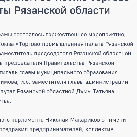
ы Рязанской области
ял участие в мероприятии, по
драмы состоялось торжественное мероприятие,
Союза «Торгово-промышленная палата Рязанской
 заместитель председателя Рязанской областной
ь председателя Правительства Рязанской
титель главы муниципального образования –
симова, и.о. заместителя главы администрации
епутат Рязанской областной Думы Татьяна
тва.
ного парламента Николай Макариков от имени
 поздравил предпринимателей, коллектив