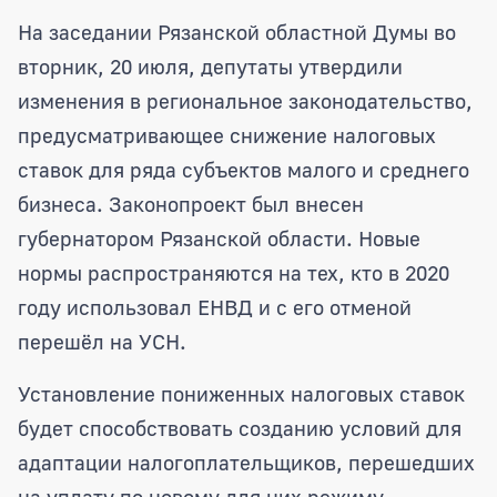
Областная Дума снизила ставки налого
На заседании Рязанской областной Думы во
вторник, 20 июля, депутаты утвердили
изменения в региональное законодательство,
предусматривающее снижение налоговых
ставок для ряда субъектов малого и среднего
бизнеса. Законопроект был внесен
губернатором Рязанской области. Новые
нормы распространяются на тех, кто в 2020
году использовал ЕНВД и с его отменой
перешёл на УСН.
Установление пониженных налоговых ставок
будет способствовать созданию условий для
адаптации налогоплательщиков, перешедших
на уплату по новому для них режиму