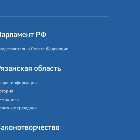
Парламент РФ
редставитель в Совете Федерации
Рязанская область
бщая информация
стория
имволика
очетные граждане
Законотворчество