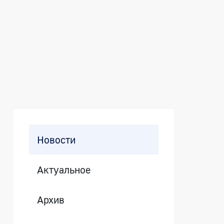
ященной Международному дню ос
Боковая панель
Новости
Актуальное
Архив