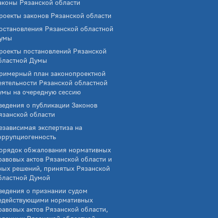
аконы Рязанской области
роекты законов Рязанской области
остановления Рязанской областной
умы
роекты постановлений Рязанской
бластной Думы
римерный план законопроектной
еятельности Рязанской областной
умы на очередную сессию
ведения о публикации Законов
язанской области
езависимая экспертиза на
оррупциогенность
орядок обжалования нормативных
равовых актов Рязанской области и
ных решений, принятых Рязанской
бластной Думой
ведения о признании судом
едействующими нормативных
равовых актов Рязанской области,