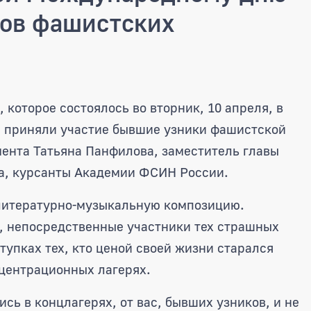
ов фашистских
яла участие во встрече, посв
которое состоялось во вторник, 10 апреля, в
, приняли участие бывшие узники фашистской
мента Татьяна Панфилова, заместитель главы
а, курсанты Академии ФСИН России.
литературно-музыкальную композицию.
 непосредственные участники тех страшных
тупках тех, кто ценой своей жизни старался
центрационных лагерях.
сь в концлагерях, от вас, бывших узников, и не