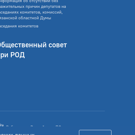
нформация об отсутствии без
важительных причин депутатов на
аседаниях комитетов, комиссий,
язанской областной Думы
аседания комитетов
Общественный совет
при РОД
Работает на Российском ПО
еских данных