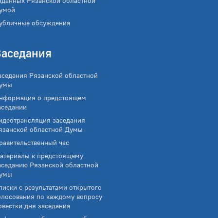
зданных Рязанской областной
умой
убличные обсуждения
Заседания
аседания Рязанской областной
умы
нформация о предстоящем
аседании
идеотрансляция заседания
язанской областной Думы
равительственный час
атериалы к предстоящему
аседанию Рязанской областной
умы
писки с результатами открытого
олосования по каждому вопросу
овестки дня заседания