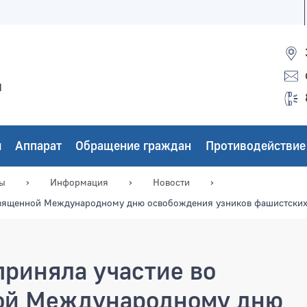
ы
ы
Аппарат
Обращение граждан
Противодействие
мы
Информация
Новости
освященной Международному дню освобождения узников фашистских
приняла участие во
ной Международному дню