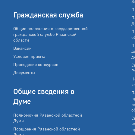
З
П
Гражданская служба
П
Д
Общие положения о государственной
П
гражданской службе Рязанской
о
области
П
Вакансии
д
Условия приема
д
Проведение конкурсов
С
Р
Документы
Н
к
Общие сведения о
П
п
Думе
и
о
Полномочия Рязанской областной
С
Думы
н
Поощрения Рязанской областной
п
Думы