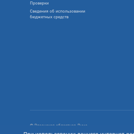
Проверки
Сведения об использовании
бюджетных средств
© Рязанская областная Дума
Разработка - GIANIT.ru
При использовании данного интернет-ре