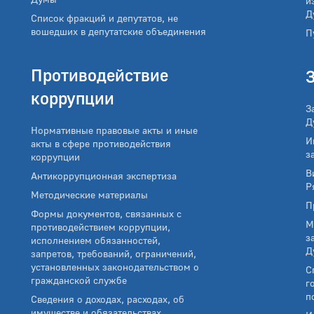
и
Д
Список фракций и депутатов, не
вошедших в депутатские объединения
П
Противодействие
коррупции
З
Д
Нормативные правовые акты и иные
И
акты в сфере противодействия
з
коррупции
В
Антикоррупционная экспертиза
Р
Методические материалы
П
Формы документов, связанных с
М
противодействием коррупции,
з
исполнением обязанностей,
Д
запретов, требований, ограничений,
установленных законодательством о
С
гражданской службе
г
п
Сведения о доходах, расходах, об
имуществе и обязательствах