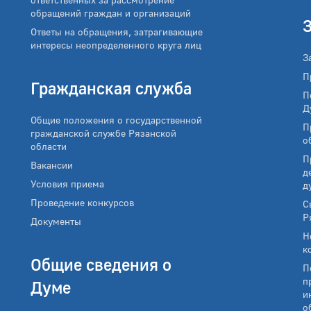
обращений граждан и организаций
Ответы на обращения, затрагивающие
интересы неопределенного круга лиц
З
П
Гражданская служба
П
Д
Общие положения о государственной
П
гражданской службе Рязанской
о
области
П
Вакансии
д
Условия приема
д
Проведение конкурсов
С
Р
Документы
Н
к
Общие сведения о
П
п
Думе
и
о