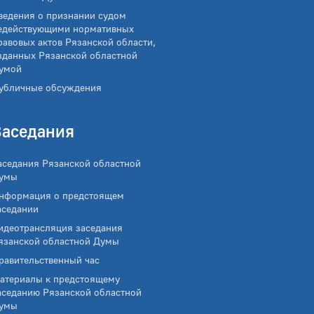
ведения о признании судом
едействующими нормативных
равовых актов Рязанской области,
зданных Рязанской областной
умой
убличные обсуждения
Заседания
аседания Рязанской областной
умы
нформация о предстоящем
аседании
идеотрансляция заседания
язанской областной Думы
равительственный час
атериалы к предстоящему
аседанию Рязанской областной
умы