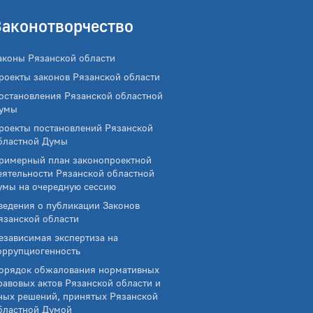
Законотворчество
аконы Рязанской области
роекты законов Рязанской области
остановления Рязанской областной
умы
роекты постановлений Рязанской
бластной Думы
римерный план законопроектной
еятельности Рязанской областной
умы на очередную сессию
ведения о публикации Законов
язанской области
езависимая экспертиза на
оррупциогенность
орядок обжалования нормативных
равовых актов Рязанской области и
ных решений, принятых Рязанской
бластной Думой