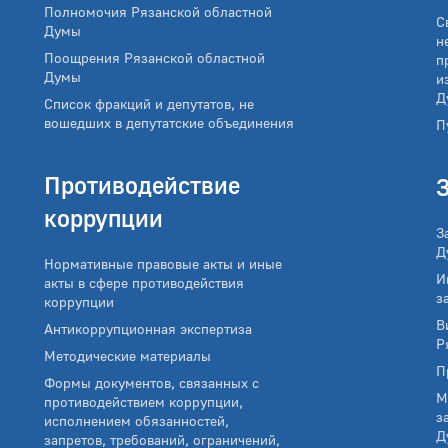
Полномочия Рязанской областной
С
Думы
н
Поощрения Рязанской областной
п
Думы
и
Д
Список фракций и депутатов, не
вошедших в депутатские объединения
П
Противодействие
коррупции
З
Д
Нормативные правовые акты и иные
И
акты в сфере противодействия
з
коррупции
В
Антикоррупционная экспертиза
Р
Методические материалы
П
Формы документов, связанных с
М
противодействием коррупции,
з
исполнением обязанностей,
Д
запретов, требований, ограничений,