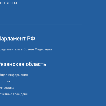
онтакты
Парламент РФ
редставитель в Совете Федерации
Рязанская область
бщая информация
стория
имволика
очетные граждане