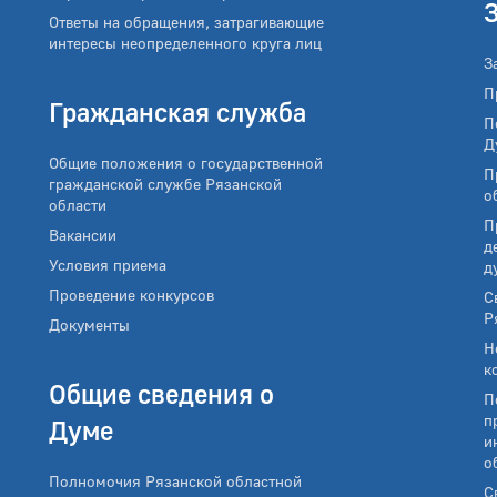
Ответы на обращения, затрагивающие
интересы неопределенного круга лиц
З
П
Гражданская служба
П
Д
Общие положения о государственной
П
гражданской службе Рязанской
о
области
П
Вакансии
д
Условия приема
д
Проведение конкурсов
С
Р
Документы
Н
к
Общие сведения о
П
п
Думе
и
о
Полномочия Рязанской областной
С