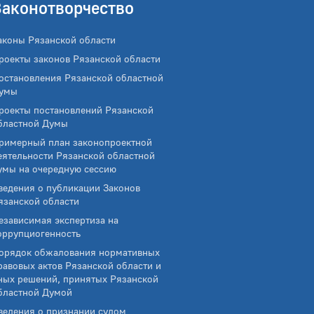
Законотворчество
аконы Рязанской области
роекты законов Рязанской области
остановления Рязанской областной
умы
роекты постановлений Рязанской
бластной Думы
римерный план законопроектной
еятельности Рязанской областной
умы на очередную сессию
ведения о публикации Законов
язанской области
езависимая экспертиза на
оррупциогенность
орядок обжалования нормативных
равовых актов Рязанской области и
ных решений, принятых Рязанской
бластной Думой
ведения о признании судом