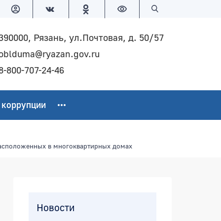
Версия для слабовидящих
Поиск по сайту
390000, Рязань, ул.Почтовая, д. 50/57
oblduma@ryazan.gov.ru
8-800-707-24-46
 коррупции
расположенных в многоквартирных домах
Боковая панель
Новости