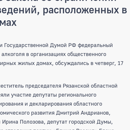
ведений, расположенных в
мах
или предложения в проект феде
ии Государственной Думой РФ федеральный
 алкоголя в организациях общественного
ирных жилых домах, обсуждались в четверг, 17
еститель председателя Рязанской областной
яли участие депутаты регионального
ирования и декларирования областного
омического развития Дмитрий Андрианов,
 Ирина Полозова, депутат городской Думы,