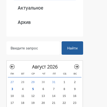
Актуальное
 ленточка»
Архив
Найти
Август 2026
ПН
ВТ
СР
ЧТ
ПТ
СБ
ВС
27
28
29
30
31
1
2
3
4
5
6
7
8
9
10
11
12
13
14
15
16
17
18
19
20
21
22
23