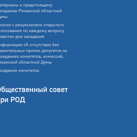
атериалы к предстоящему
аседанию Рязанской областной
умы
писки с результатами открытого
олосования по каждому вопросу
овестки дня заседания
нформация об отсутствии без
важительных причин депутатов на
аседаниях комитетов, комиссий,
язанской областной Думы
аседания комитетов
Общественный совет
при РОД