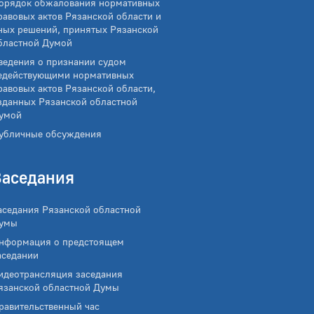
орядок обжалования нормативных
равовых актов Рязанской области и
ных решений, принятых Рязанской
бластной Думой
ведения о признании судом
едействующими нормативных
равовых актов Рязанской области,
зданных Рязанской областной
умой
убличные обсуждения
Заседания
аседания Рязанской областной
умы
нформация о предстоящем
аседании
идеотрансляция заседания
язанской областной Думы
равительственный час