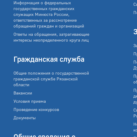
Информация о федеральных
С
государственных гражданских
П
служащих Минюста России,
ответственных за рассмотрение
обращений граждан и организаций
Ответы на обращения, затрагивающие
интересы неопределенного круга лиц
З
П
Гражданская служба
П
Д
Общие положения о государственной
П
гражданской службе Рязанской
о
области
П
Вакансии
д
Условия приема
д
Проведение конкурсов
С
Р
Документы
Н
к
Общие сведения о