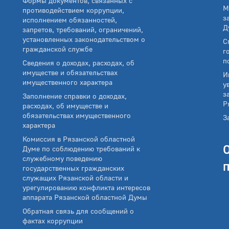
Формы документов, связанных с
М
противодействием коррупции,
з
исполнением обязанностей,
Д
запретов, требований, ограничений,
установленных законодательством о
С
гражданской службе
г
п
Сведения о доходах, расходах, об
имуществе и обязательствах
И
имущественного характера
у
з
Заполнение справки о доходах,
Р
расходах, об имуществе и
обязательствах имущественного
З
характера
Комиссия в Рязанской областной
Думе по соблюдению требований к
служебному поведению
государственных гражданских
служащих Рязанской области и
урегулированию конфликта интересов
аппарата Рязанской областной Думы
Обратная связь для сообщений о
фактах коррупции