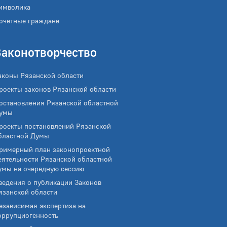
имволика
очетные граждане
Законотворчество
аконы Рязанской области
роекты законов Рязанской области
остановления Рязанской областной
умы
роекты постановлений Рязанской
бластной Думы
римерный план законопроектной
еятельности Рязанской областной
умы на очередную сессию
ведения о публикации Законов
язанской области
езависимая экспертиза на
оррупциогенность