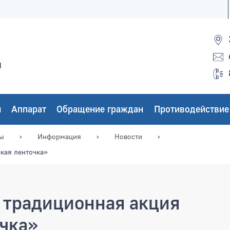
ы
ы
Аппарат
Обращение граждан
Противодействие
мы
Информация
Новости
ская ленточка»
а традиционная акция
очка»