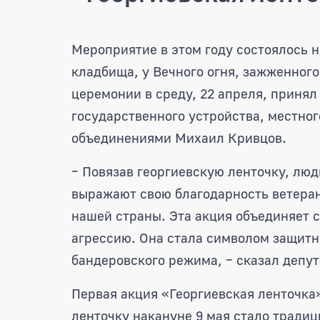
В Рязани стартовала тр
Мероприятие в этом году состоялось 
кладбища, у Вечного огня, зажженного
церемонии в среду, 22 апреля, принял
государственного устройства, местно
объединениями Михаил Кривцов.
– Повязав георгиевскую ленточку, лю
выражают свою благодарность ветера
нашей страны. Эта акция объединяет с
агрессию. Она стала символом защит
бандеровского режима, – сказал депут
Первая акция «Георгиевская ленточка»
ленточку накануне 9 мая стало традиц