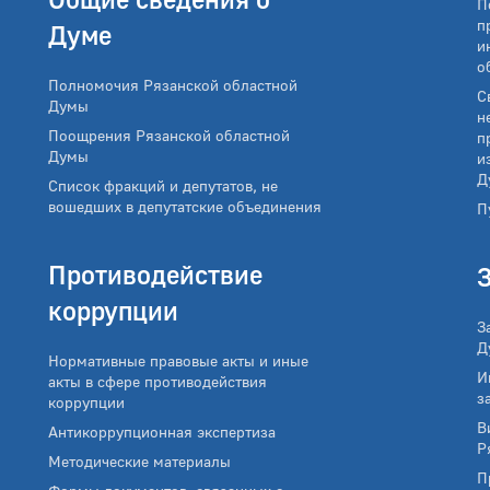
П
п
Думе
и
о
Полномочия Рязанской областной
С
Думы
н
Поощрения Рязанской областной
п
Думы
и
Д
Список фракций и депутатов, не
вошедших в депутатские объединения
П
Противодействие
коррупции
З
Д
Нормативные правовые акты и иные
И
акты в сфере противодействия
з
коррупции
В
Антикоррупционная экспертиза
Р
Методические материалы
П