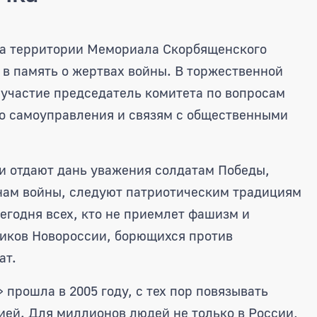
адиционная акция «Георгиевская
на территории Мемориала Скорбященского
 в память о жертвах войны. В торжественной
 участие председатель комитета по вопросам
го самоуправления и связям с общественными
ди отдают дань уважения солдатам Победы,
нам войны, следуют патриотическим традициям
егодня всех, кто не приемлет фашизм и
ников Новороссии, борющихся против
ат.
 прошла в 2005 году, с тех пор повязывать
ией. Для миллионов людей не только в России,