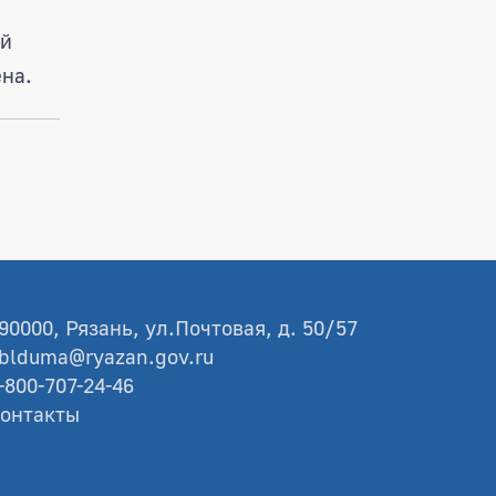
ой
на.
90000, Рязань, ул.Почтовая, д. 50/57
blduma@ryazan.gov.ru
-800-707-24-46
онтакты