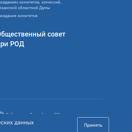
аседаниях комитетов, комиссий,
язанской областной Думы
аседания комитетов
Общественный совет
при РОД
Работает на Российском ПО
еских данных
Принять