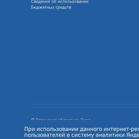
Сведения об использовании
бюджетных средств
© Рязанская областная Дума
Разработка - GIANIT.ru
При использовании данного интернет-ре
пользователей в систему аналитики Янд