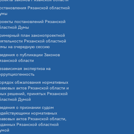
остановления Рязанской областной
умы
роекты постановлений Рязанской
бластной Думы
римерный план законопроектной
еятельности Рязанской областной
умы на очередную сессию
ведения о публикации Законов
язанской области
езависимая экспертиза на
оррупциогенность
орядок обжалования нормативных
равовых актов Рязанской области и
ных решений, принятых Рязанской
бластной Думой
ведения о признании судом
едействующими нормативных
равовых актов Рязанской области,
зданных Рязанской областной
умой