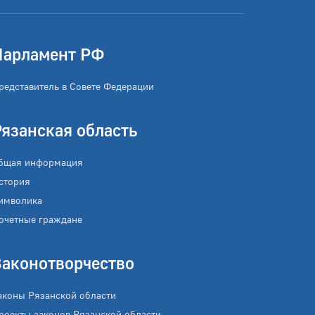
Парламент РФ
редставитель в Совете Федерации
Рязанская область
бщая информация
стория
имволика
очетные граждане
Законотворчество
аконы Рязанской области
роекты законов Рязанской области