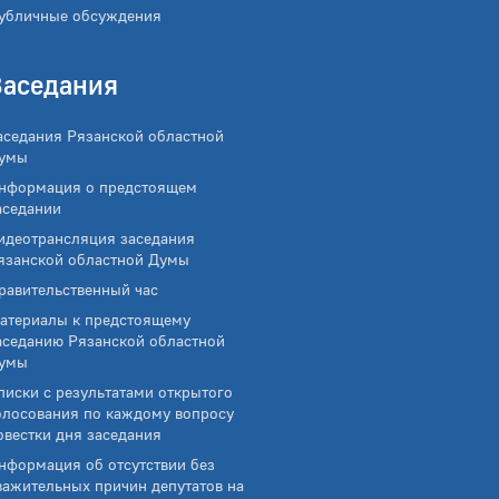
убличные обсуждения
Заседания
аседания Рязанской областной
умы
нформация о предстоящем
аседании
идеотрансляция заседания
язанской областной Думы
равительственный час
атериалы к предстоящему
аседанию Рязанской областной
умы
писки с результатами открытого
олосования по каждому вопросу
овестки дня заседания
нформация об отсутствии без
важительных причин депутатов на