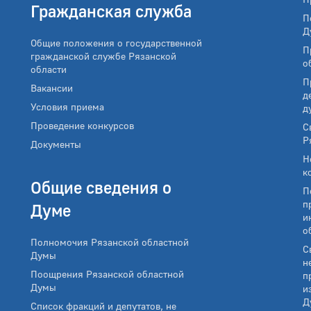
Гражданская служба
П
Д
Общие положения о государственной
П
гражданской службе Рязанской
о
области
П
Вакансии
д
Условия приема
д
Проведение конкурсов
С
Р
Документы
Н
к
Общие сведения о
П
п
Думе
и
о
Полномочия Рязанской областной
С
Думы
н
Поощрения Рязанской областной
п
Думы
и
Д
Список фракций и депутатов, не