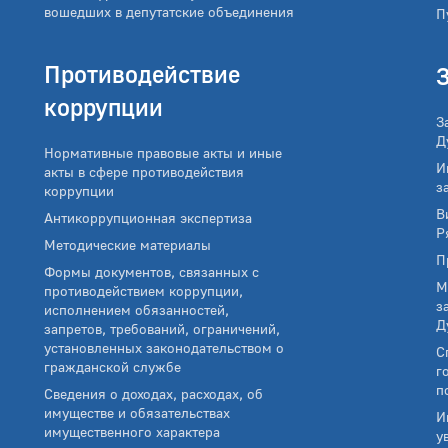
вошедших в депутатские объединения
П
Противодействие
коррупции
З
Д
Нормативные правовые акты и иные
И
акты в сфере противодействия
з
коррупции
В
Антикоррупционная экспертиза
Р
Методические материалы
П
Формы документов, связанных с
М
противодействием коррупции,
з
исполнением обязанностей,
Д
запретов, требований, ограничений,
установленных законодательством о
С
гражданской службе
г
п
Сведения о доходах, расходах, об
имуществе и обязательствах
И
имущественного характера
у