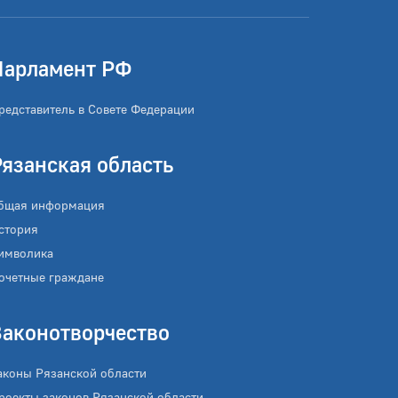
Парламент РФ
редставитель в Совете Федерации
Рязанская область
бщая информация
стория
имволика
очетные граждане
Законотворчество
аконы Рязанской области
роекты законов Рязанской области