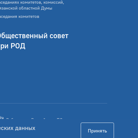
аседаниях комитетов, комиссий,
язанской областной Думы
аседания комитетов
Общественный совет
при РОД
Работает на Российском ПО
еских данных
Принять