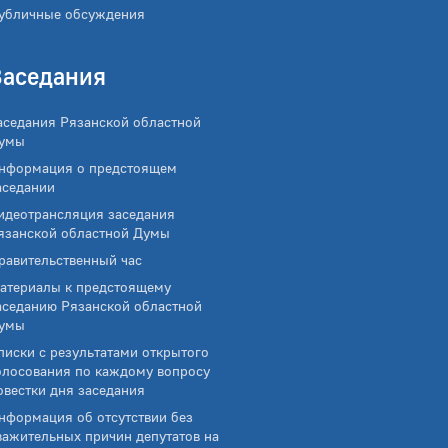
убличные обсуждения
Заседания
аседания Рязанской областной
умы
нформация о предстоящем
аседании
идеотрансляция заседания
язанской областной Думы
равительственный час
атериалы к предстоящему
аседанию Рязанской областной
умы
писки с результатами открытого
олосования по каждому вопросу
овестки дня заседания
нформация об отсутствии без
важительных причин депутатов на