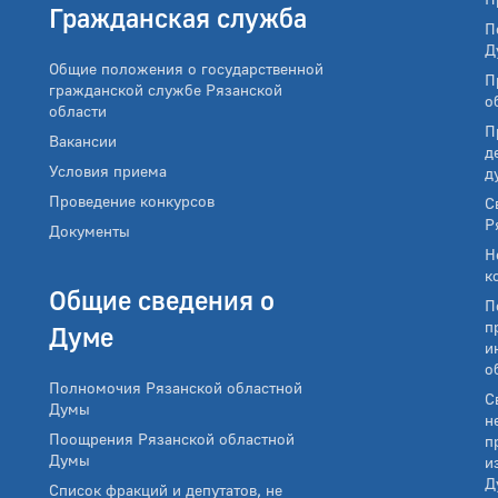
Гражданская служба
П
Д
Общие положения о государственной
П
гражданской службе Рязанской
о
области
П
Вакансии
д
Условия приема
д
Проведение конкурсов
С
Р
Документы
Н
к
Общие сведения о
П
п
Думе
и
о
Полномочия Рязанской областной
С
Думы
н
Поощрения Рязанской областной
п
Думы
и
Д
Список фракций и депутатов, не