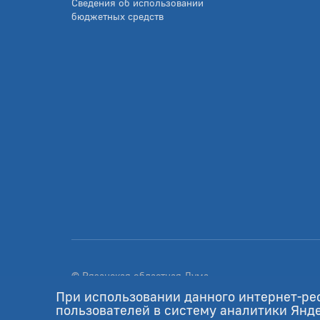
Сведения об использовании
бюджетных средств
© Рязанская областная Дума
Разработка - GIANIT.ru
При использовании данного интернет-ре
пользователей в систему аналитики Янд