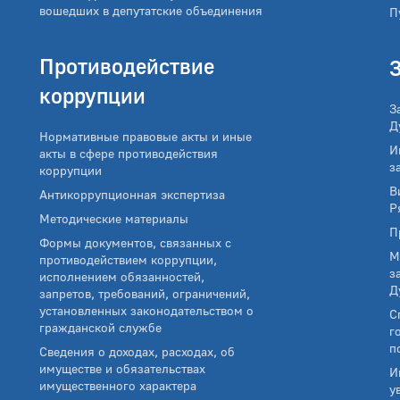
вошедших в депутатские объединения
П
Противодействие
коррупции
З
Д
Нормативные правовые акты и иные
И
акты в сфере противодействия
з
коррупции
В
Антикоррупционная экспертиза
Р
Методические материалы
П
Формы документов, связанных с
М
противодействием коррупции,
з
исполнением обязанностей,
Д
запретов, требований, ограничений,
установленных законодательством о
С
гражданской службе
г
п
Сведения о доходах, расходах, об
имуществе и обязательствах
И
имущественного характера
у