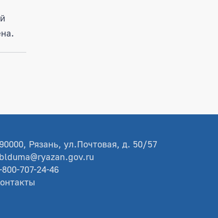
ой
на.
90000, Рязань, ул.Почтовая, д. 50/57
blduma@ryazan.gov.ru
-800-707-24-46
онтакты