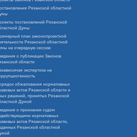
остановления Рязанской областной
умы
роекты постановлений Рязанской
бластной Думы
римерный план законопроектной
еятельности Рязанской областной
умы на очередную сессию
ведения о публикации Законов
язанской области
езависимая экспертиза на
оррупциогенность
орядок обжалования нормативных
равовых актов Рязанской области и
ных решений, принятых Рязанской
бластной Думой
ведения о признании судом
едействующими нормативных
равовых актов Рязанской области,
зданных Рязанской областной
умой