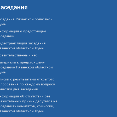
Заседания
аседания Рязанской областной
умы
нформация о предстоящем
аседании
идеотрансляция заседания
язанской областной Думы
равительственный час
атериалы к предстоящему
аседанию Рязанской областной
умы
писки с результатами открытого
олосования по каждому вопросу
овестки дня заседания
нформация об отсутствии без
важительных причин депутатов на
аседаниях комитетов, комиссий,
язанской областной Думы