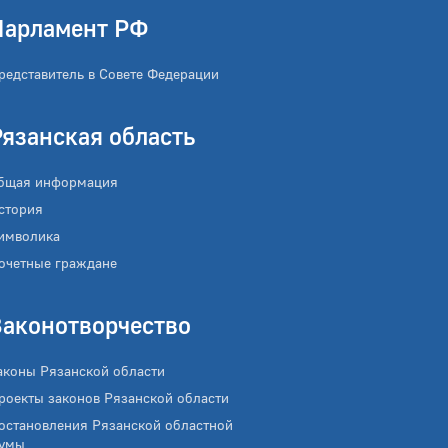
Парламент РФ
редставитель в Совете Федерации
Рязанская область
бщая информация
стория
имволика
очетные граждане
Законотворчество
аконы Рязанской области
роекты законов Рязанской области
остановления Рязанской областной
умы