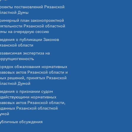
роекты постановлений Рязанской
бластной Думы
римерный план законопроектной
еятельности Рязанской областной
умы на очередную сессию
ведения о публикации Законов
язанской области
езависимая экспертиза на
оррупциогенность
орядок обжалования нормативных
равовых актов Рязанской области и
ных решений, принятых Рязанской
бластной Думой
ведения о признании судом
едействующими нормативных
равовых актов Рязанской области,
зданных Рязанской областной
умой
убличные обсуждения