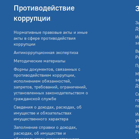
Противодействие
коррупции
З
Д
Нормативные правовые акты и иные
И
акты в сфере противодействия
з
коррупции
В
Антикоррупционная экспертиза
Р
Методические материалы
П
Формы документов, связанных с
М
противодействием коррупции,
з
исполнением обязанностей,
Д
запретов, требований, ограничений,
установленных законодательством о
С
гражданской службе
г
п
Сведения о доходах, расходах, об
имуществе и обязательствах
И
имущественного характера
у
з
Заполнение справки о доходах,
Р
расходах, об имуществе и
обязательствах имущественного