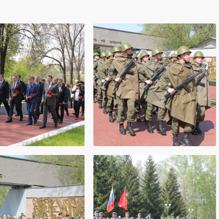
Скорбященском Мемориале