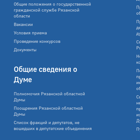
Общие положения о государственной
П
гражданской службе Рязанской
о
области
П
Вакансии
д
Условия приема
д
Проведение конкурсов
С
Р
Документы
Н
к
Общие сведения о
П
п
Думе
и
о
Полномочия Рязанской областной
С
Думы
н
Поощрения Рязанской областной
п
Думы
и
Д
Список фракций и депутатов, не
вошедших в депутатские объединения
П