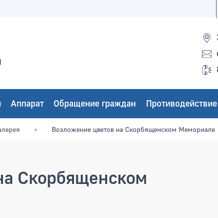
ы
ы
Аппарат
Обращение граждан
Противодействие
алерея
Возложение цветов на Скорбященском Мемориале
на Скорбященском