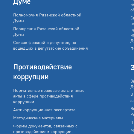
Думе
и
о
Полномочия Рязанской областной
С
Думы
н
Поощрения Рязанской областной
п
Думы
и
Д
Список фракций и депутатов, не
вошедших в депутатские объединения
П
Противодействие
коррупции
З
Д
Нормативные правовые акты и иные
И
акты в сфере противодействия
з
коррупции
В
Антикоррупционная экспертиза
Р
Методические материалы
П
Формы документов, связанных с
М
противодействием коррупции,