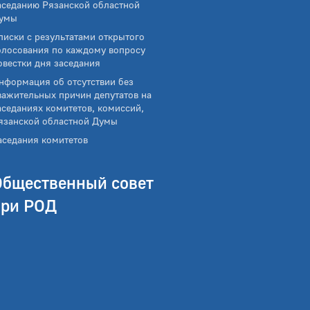
аседанию Рязанской областной
умы
писки с результатами открытого
олосования по каждому вопросу
овестки дня заседания
нформация об отсутствии без
важительных причин депутатов на
аседаниях комитетов, комиссий,
язанской областной Думы
аседания комитетов
Общественный совет
при РОД