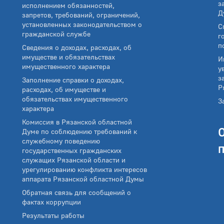
з
исполнением обязанностей,
Д
запретов, требований, ограничений,
установленных законодательством о
С
гражданской службе
г
п
Сведения о доходах, расходах, об
имуществе и обязательствах
И
имущественного характера
у
з
Заполнение справки о доходах,
Р
расходах, об имуществе и
обязательствах имущественного
З
характера
Комиссия в Рязанской областной
Думе по соблюдению требований к
служебному поведению
государственных гражданских
служащих Рязанской области и
урегулированию конфликта интересов
аппарата Рязанской областной Думы
Обратная связь для сообщений о
фактах коррупции
Результаты работы