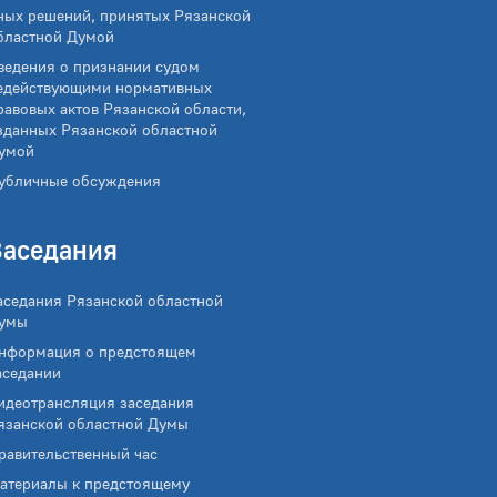
ных решений, принятых Рязанской
бластной Думой
ведения о признании судом
едействующими нормативных
равовых актов Рязанской области,
зданных Рязанской областной
умой
убличные обсуждения
Заседания
аседания Рязанской областной
умы
нформация о предстоящем
аседании
идеотрансляция заседания
язанской областной Думы
равительственный час
атериалы к предстоящему