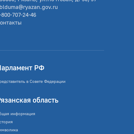
blduma@ryazan.gov.ru
-800-707-24-46
онтакты
Парламент РФ
редставитель в Совете Федерации
Рязанская область
бщая информация
стория
имволика