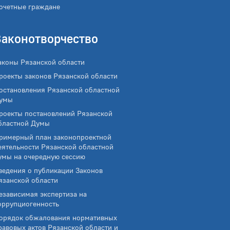
очетные граждане
Законотворчество
аконы Рязанской области
роекты законов Рязанской области
остановления Рязанской областной
умы
роекты постановлений Рязанской
бластной Думы
римерный план законопроектной
еятельности Рязанской областной
умы на очередную сессию
ведения о публикации Законов
язанской области
езависимая экспертиза на
оррупциогенность
орядок обжалования нормативных
равовых актов Рязанской области и