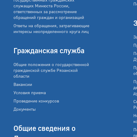
П
служащих Минюста России,
ответственных за рассмотрение
обращений граждан и организаций
Ответы на обращения, затрагивающие
интересы неопределенного круга лиц
З
П
Гражданская служба
П
Д
Общие положения о государственной
П
гражданской службе Рязанской
о
области
П
Вакансии
д
Условия приема
д
Проведение конкурсов
С
Р
Документы
Н
к
Общие сведения о
П
п