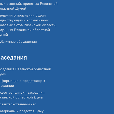
ных решений, принятых Рязанской
бластной Думой
ведения о признании судом
едействующими нормативных
равовых актов Рязанской области,
зданных Рязанской областной
умой
убличные обсуждения
Заседания
аседания Рязанской областной
умы
нформация о предстоящем
аседании
идеотрансляция заседания
язанской областной Думы
равительственный час
атериалы к предстоящему