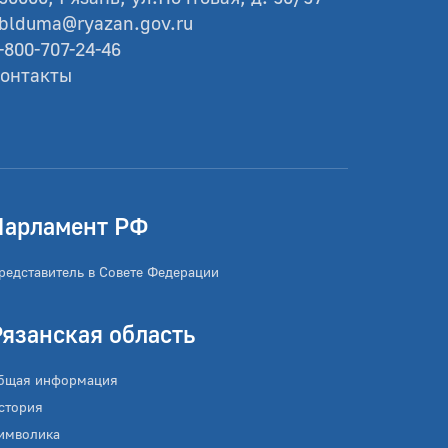
blduma@ryazan.gov.ru
-800-707-24-46
онтакты
Парламент РФ
редставитель в Совете Федерации
Рязанская область
бщая информация
стория
имволика