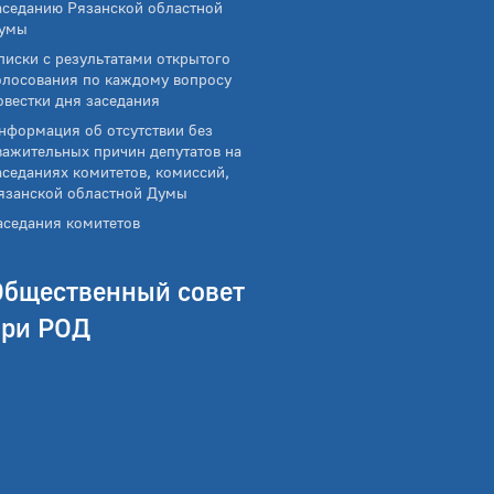
аседанию Рязанской областной
умы
писки с результатами открытого
олосования по каждому вопросу
овестки дня заседания
нформация об отсутствии без
важительных причин депутатов на
аседаниях комитетов, комиссий,
язанской областной Думы
аседания комитетов
Общественный совет
при РОД