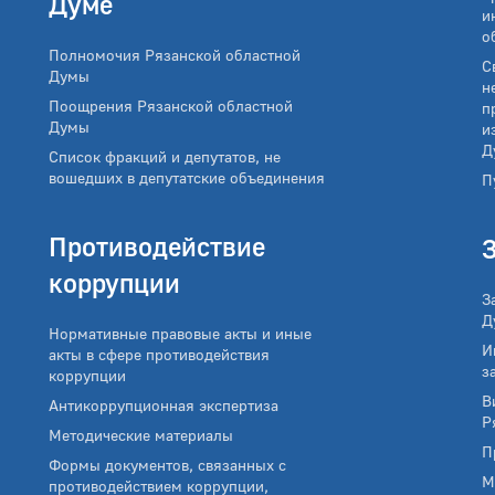
Думе
и
о
Полномочия Рязанской областной
С
Думы
н
Поощрения Рязанской областной
п
Думы
и
Д
Список фракций и депутатов, не
вошедших в депутатские объединения
П
Противодействие
коррупции
З
Д
Нормативные правовые акты и иные
И
акты в сфере противодействия
з
коррупции
В
Антикоррупционная экспертиза
Р
Методические материалы
П
Формы документов, связанных с
М
противодействием коррупции,