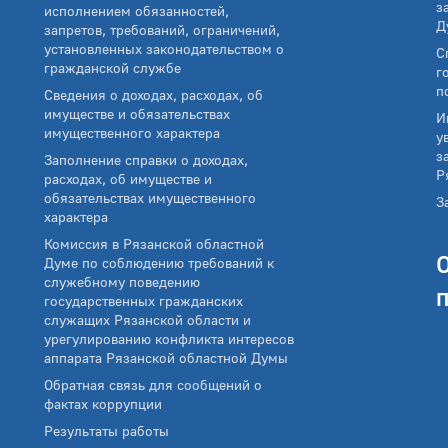
з
исполнением обязанностей,
Д
запретов, требований, ограничений,
установленных законодательством о
С
гражданской службе
г
п
Сведения о доходах, расходах, об
имуществе и обязательствах
И
имущественного характера
у
з
Заполнение справки о доходах,
Р
расходах, об имуществе и
обязательствах имущественного
З
характера
Комиссия в Рязанской областной
Думе по соблюдению требований к
служебному поведению
государственных гражданских
служащих Рязанской области и
урегулированию конфликта интересов
аппарата Рязанской областной Думы
Обратная связь для сообщений о
фактах коррупции
Результаты работы