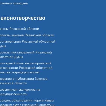
очетные граждане
Законотворчество
аконы Рязанской области
роекты законов Рязанской области
остановления Рязанской областной
умы
роекты постановлений Рязанской
бластной Думы
римерный план законопроектной
еятельности Рязанской областной
умы на очередную сессию
ведения о публикации Законов
язанской области
езависимая экспертиза на
оррупциогенность
орядок обжалования нормативных
равовых актов Рязанской области и