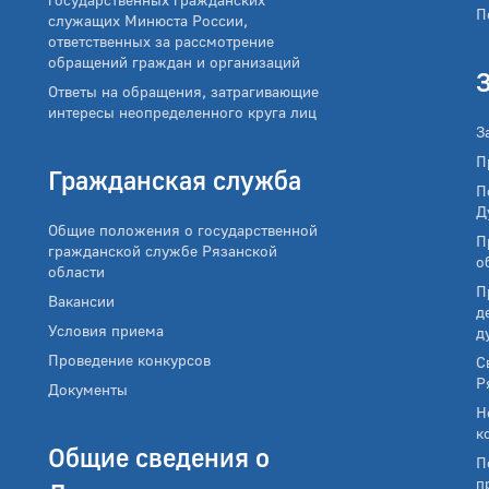
П
служащих Минюста России,
ответственных за рассмотрение
обращений граждан и организаций
Ответы на обращения, затрагивающие
интересы неопределенного круга лиц
З
П
Гражданская служба
П
Д
Общие положения о государственной
П
гражданской службе Рязанской
о
области
П
Вакансии
д
Условия приема
д
Проведение конкурсов
С
Р
Документы
Н
к
Общие сведения о
П
п