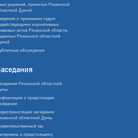
ных решений, принятых Рязанской
бластной Думой
ведения о признании судом
едействующими нормативных
равовых актов Рязанской области,
зданных Рязанской областной
умой
убличные обсуждения
Заседания
аседания Рязанской областной
умы
нформация о предстоящем
аседании
идеотрансляция заседания
язанской областной Думы
равительственный час
атериалы к предстоящему