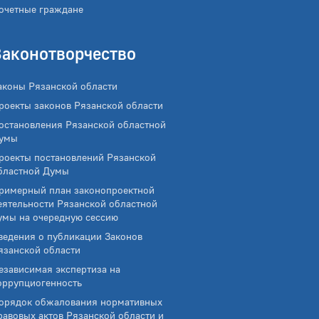
очетные граждане
Законотворчество
аконы Рязанской области
роекты законов Рязанской области
остановления Рязанской областной
умы
роекты постановлений Рязанской
бластной Думы
римерный план законопроектной
еятельности Рязанской областной
умы на очередную сессию
ведения о публикации Законов
язанской области
езависимая экспертиза на
оррупциогенность
орядок обжалования нормативных
равовых актов Рязанской области и