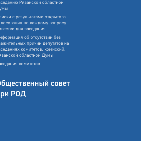
аседанию Рязанской областной
умы
писки с результатами открытого
олосования по каждому вопросу
овестки дня заседания
нформация об отсутствии без
важительных причин депутатов на
аседаниях комитетов, комиссий,
язанской областной Думы
аседания комитетов
Общественный совет
при РОД