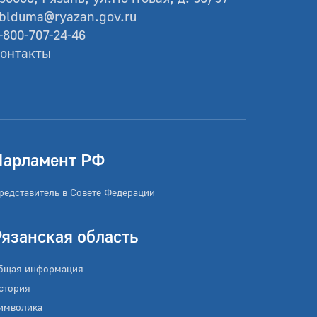
blduma@ryazan.gov.ru
-800-707-24-46
онтакты
Парламент РФ
редставитель в Совете Федерации
Рязанская область
бщая информация
стория
имволика