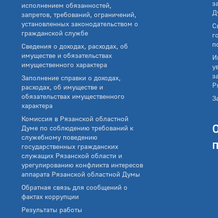
з
исполнением обязанностей,
Д
запретов, требований, ограничений,
установленных законодательством о
С
гражданской службе
г
п
Сведения о доходах, расходах, об
имуществе и обязательствах
И
имущественного характера
у
з
Заполнение справки о доходах,
Р
расходах, об имуществе и
обязательствах имущественного
З
характера
Комиссия в Рязанской областной
Думе по соблюдению требований к
служебному поведению
государственных гражданских
служащих Рязанской области и
урегулированию конфликта интересов
аппарата Рязанской областной Думы
Обратная связь для сообщений о
фактах коррупции
Результаты работы