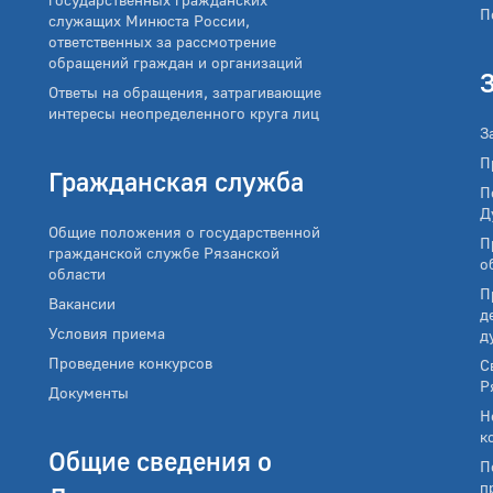
П
служащих Минюста России,
ответственных за рассмотрение
обращений граждан и организаций
Ответы на обращения, затрагивающие
интересы неопределенного круга лиц
З
П
Гражданская служба
П
Д
Общие положения о государственной
П
гражданской службе Рязанской
о
области
П
Вакансии
д
Условия приема
д
Проведение конкурсов
С
Р
Документы
Н
к
Общие сведения о
П
п