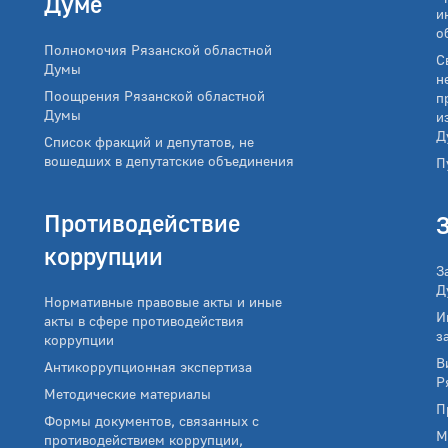
Думе
и
о
Полномочия Рязанской областной
С
Думы
н
Поощрения Рязанской областной
п
Думы
и
Д
Список фракций и депутатов, не
вошедших в депутатские объединения
П
Противодействие
коррупции
З
Д
Нормативные правовые акты и иные
И
акты в сфере противодействия
з
коррупции
В
Антикоррупционная экспертиза
Р
Методические материалы
П
Формы документов, связанных с
М
противодействием коррупции,