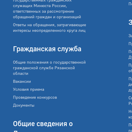
П
служащих Минюста России,
ответственных за рассмотрение
обращений граждан и организаций
Ответы на обращения, затрагивающие
интересы неопределенного круга лиц
З
П
Гражданская служба
П
Д
Общие положения о государственной
П
гражданской службе Рязанской
о
области
П
Вакансии
д
Условия приема
д
Проведение конкурсов
С
Р
Документы
Н
к
Общие сведения о
П
п