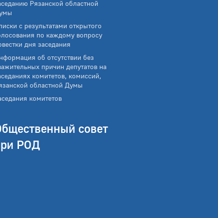
аседанию Рязанской областной
умы
писки с результатами открытого
олосования по каждому вопросу
овестки дня заседания
нформация об отсутствии без
важительных причин депутатов на
аседаниях комитетов, комиссий,
язанской областной Думы
аседания комитетов
Общественный совет
при РОД