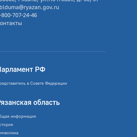
blduma@ryazan.gov.ru
-800-707-24-46
онтакты
Парламент РФ
редставитель в Совете Федерации
Рязанская область
бщая информация
стория
имволика