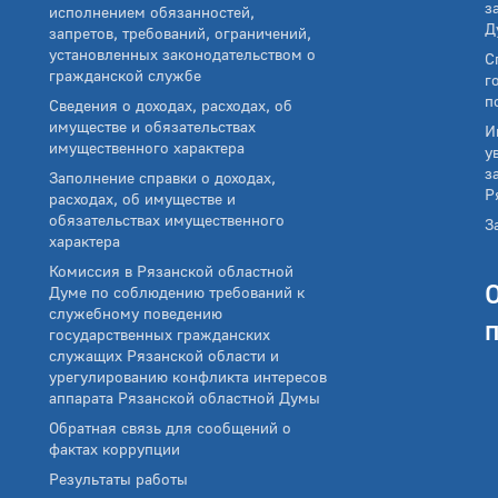
з
исполнением обязанностей,
Д
запретов, требований, ограничений,
установленных законодательством о
С
гражданской службе
г
п
Сведения о доходах, расходах, об
имуществе и обязательствах
И
имущественного характера
у
з
Заполнение справки о доходах,
Р
расходах, об имуществе и
обязательствах имущественного
З
характера
Комиссия в Рязанской областной
Думе по соблюдению требований к
служебному поведению
государственных гражданских
служащих Рязанской области и
урегулированию конфликта интересов
аппарата Рязанской областной Думы
Обратная связь для сообщений о
фактах коррупции
Результаты работы