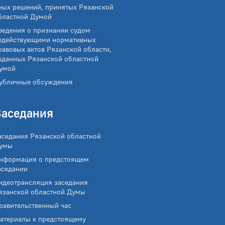
ных решений, принятых Рязанской
бластной Думой
ведения о признании судом
едействующими нормативных
равовых актов Рязанской области,
зданных Рязанской областной
умой
убличные обсуждения
Заседания
аседания Рязанской областной
умы
нформация о предстоящем
аседании
идеотрансляция заседания
язанской областной Думы
равительственный час
атериалы к предстоящему