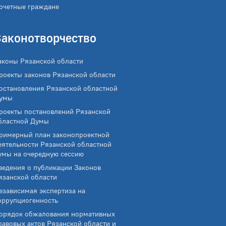
очетные граждане
Законотворчество
аконы Рязанской области
роекты законов Рязанской области
остановления Рязанской областной
умы
роекты постановлений Рязанской
бластной Думы
римерный план законопроектной
еятельности Рязанской областной
умы на очередную сессию
ведения о публикации Законов
язанской области
езависимая экспертиза на
оррупциогенность
орядок обжалования нормативных
равовых актов Рязанской области и