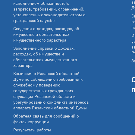
з
исполнением обязанностей,
Д
запретов, требований, ограничений,
установленных законодательством о
С
гражданской службе
г
п
Сведения о доходах, расходах, об
имуществе и обязательствах
И
имущественного характера
у
з
Заполнение справки о доходах,
Р
расходах, об имуществе и
обязательствах имущественного
З
характера
Комиссия в Рязанской областной
Думе по соблюдению требований к
служебному поведению
государственных гражданских
служащих Рязанской области и
урегулированию конфликта интересов
аппарата Рязанской областной Думы
Обратная связь для сообщений о
фактах коррупции
Результаты работы