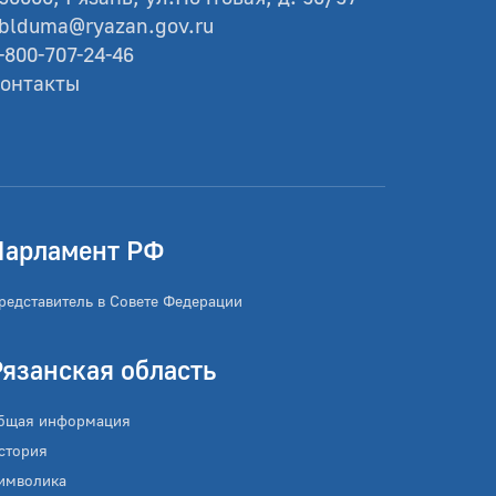
blduma@ryazan.gov.ru
-800-707-24-46
онтакты
Парламент РФ
редставитель в Совете Федерации
Рязанская область
бщая информация
стория
имволика