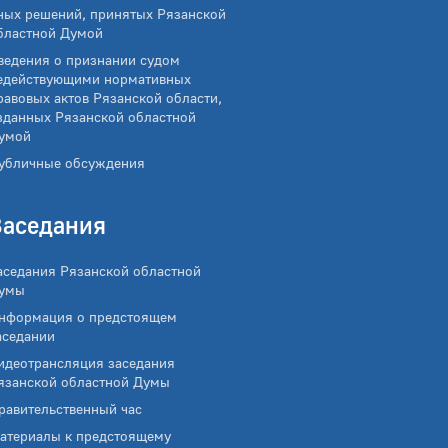
ных решений, принятых Рязанской
бластной Думой
ведения о признании судом
едействующими нормативных
равовых актов Рязанской области,
зданных Рязанской областной
умой
убличные обсуждения
Заседания
аседания Рязанской областной
умы
нформация о предстоящем
аседании
идеотрансляция заседания
язанской областной Думы
равительственный час
атериалы к предстоящему