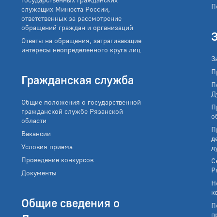
П
служащих Минюста России,
ответственных за рассмотрение
обращений граждан и организаций
Ответы на обращения, затрагивающие
интересы неопределенного круга лиц
З
П
Гражданская служба
П
Д
Общие положения о государственной
П
гражданской службе Рязанской
о
области
П
Вакансии
д
Условия приема
д
Проведение конкурсов
С
Р
Документы
Н
к
Общие сведения о
П
п