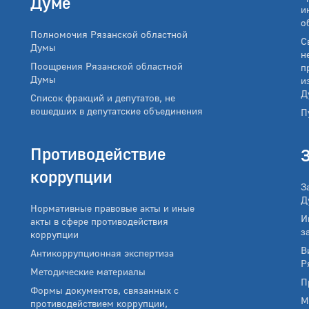
Думе
и
о
Полномочия Рязанской областной
С
Думы
н
Поощрения Рязанской областной
п
Думы
и
Д
Список фракций и депутатов, не
вошедших в депутатские объединения
П
Противодействие
коррупции
З
Д
Нормативные правовые акты и иные
И
акты в сфере противодействия
з
коррупции
В
Антикоррупционная экспертиза
Р
Методические материалы
П
Формы документов, связанных с
М
противодействием коррупции,