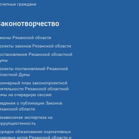
очетные граждане
Законотворчество
аконы Рязанской области
роекты законов Рязанской области
остановления Рязанской областной
умы
роекты постановлений Рязанской
бластной Думы
римерный план законопроектной
еятельности Рязанской областной
умы на очередную сессию
ведения о публикации Законов
язанской области
езависимая экспертиза на
оррупциогенность
орядок обжалования нормативных
равовых актов Рязанской области и