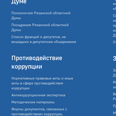
Думе
и
о
Полномочия Рязанской областной
С
Думы
н
Поощрения Рязанской областной
п
Думы
и
Д
Список фракций и депутатов, не
вошедших в депутатские объединения
П
Противодействие
коррупции
З
Д
Нормативные правовые акты и иные
И
акты в сфере противодействия
з
коррупции
В
Антикоррупционная экспертиза
Р
Методические материалы
П
Формы документов, связанных с
М
противодействием коррупции,