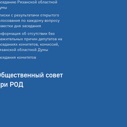
аседанию Рязанской областной
умы
писки с результатами открытого
олосования по каждому вопросу
овестки дня заседания
нформация об отсутствии без
важительных причин депутатов на
аседаниях комитетов, комиссий,
язанской областной Думы
аседания комитетов
Общественный совет
при РОД