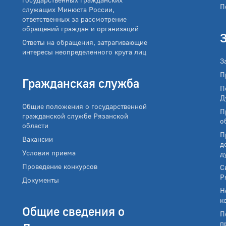
П
служащих Минюста России,
ответственных за рассмотрение
обращений граждан и организаций
Ответы на обращения, затрагивающие
интересы неопределенного круга лиц
З
П
Гражданская служба
П
Д
Общие положения о государственной
П
гражданской службе Рязанской
о
области
П
Вакансии
д
Условия приема
д
Проведение конкурсов
С
Р
Документы
Н
к
Общие сведения о
П
п