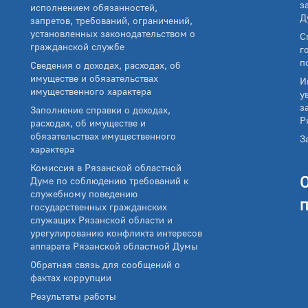
з
исполнением обязанностей,
Д
запретов, требований, ограничений,
установленных законодательством о
С
гражданской службе
г
п
Сведения о доходах, расходах, об
имуществе и обязательствах
И
имущественного характера
у
з
Заполнение справки о доходах,
Р
расходах, об имуществе и
обязательствах имущественного
З
характера
Комиссия в Рязанской областной
Думе по соблюдению требований к
служебному поведению
государственных гражданских
служащих Рязанской области и
урегулированию конфликта интересов
аппарата Рязанской областной Думы
Обратная связь для сообщений о
фактах коррупции
Результаты работы