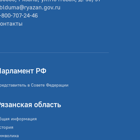
blduma@ryazan.gov.ru
-800-707-24-46
онтакты
Парламент РФ
редставитель в Совете Федерации
Рязанская область
бщая информация
стория
имволика