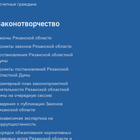
очетные граждане
Законотворчество
аконы Рязанской области
роекты законов Рязанской области
остановления Рязанской областной
умы
роекты постановлений Рязанской
бластной Думы
римерный план законопроектной
еятельности Рязанской областной
умы на очередную сессию
ведения о публикации Законов
язанской области
езависимая экспертиза на
оррупциогенность
орядок обжалования нормативных
равовых актов Рязанской области и