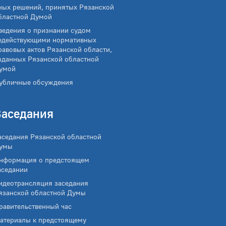
ных решений, принятых Рязанской
бластной Думой
ведения о признании судом
едействующими нормативных
равовых актов Рязанской области,
зданных Рязанской областной
умой
убличные обсуждения
Заседания
аседания Рязанской областной
умы
нформация о предстоящем
аседании
идеотрансляция заседания
язанской областной Думы
равительственный час
атериалы к предстоящему