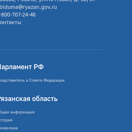
blduma@ryazan.gov.ru
-800-707-24-46
онтакты
Парламент РФ
редставитель в Совете Федерации
Рязанская область
бщая информация
стория
имволика