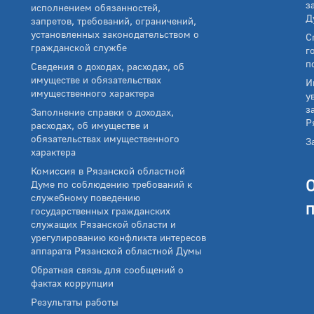
з
исполнением обязанностей,
Д
запретов, требований, ограничений,
установленных законодательством о
С
гражданской службе
г
п
Сведения о доходах, расходах, об
имуществе и обязательствах
И
имущественного характера
у
з
Заполнение справки о доходах,
Р
расходах, об имуществе и
обязательствах имущественного
З
характера
Комиссия в Рязанской областной
Думе по соблюдению требований к
служебному поведению
государственных гражданских
служащих Рязанской области и
урегулированию конфликта интересов
аппарата Рязанской областной Думы
Обратная связь для сообщений о
фактах коррупции
Результаты работы