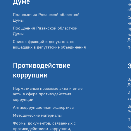
Думе
и
о
Полномочия Рязанской областной
С
Думы
н
Поощрения Рязанской областной
п
Думы
и
Д
Список фракций и депутатов, не
вошедших в депутатские объединения
П
Противодействие
коррупции
З
Д
Нормативные правовые акты и иные
И
акты в сфере противодействия
з
коррупции
В
Антикоррупционная экспертиза
Р
Методические материалы
П
Формы документов, связанных с
М
противодействием коррупции,