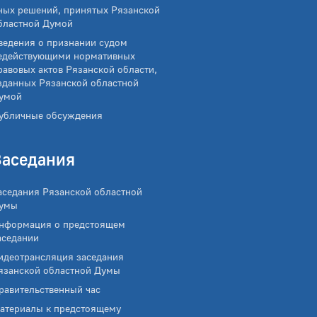
ных решений, принятых Рязанской
бластной Думой
ведения о признании судом
едействующими нормативных
равовых актов Рязанской области,
зданных Рязанской областной
умой
убличные обсуждения
Заседания
аседания Рязанской областной
умы
нформация о предстоящем
аседании
идеотрансляция заседания
язанской областной Думы
равительственный час
атериалы к предстоящему