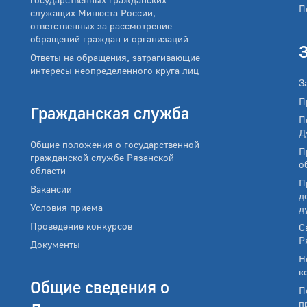
П
служащих Минюста России,
ответственных за рассмотрение
обращений граждан и организаций
Ответы на обращения, затрагивающие
интересы неопределенного круга лиц
З
П
Гражданская служба
П
Д
Общие положения о государственной
П
гражданской службе Рязанской
о
области
П
Вакансии
д
Условия приема
д
Проведение конкурсов
С
Р
Документы
Н
к
Общие сведения о
П
п