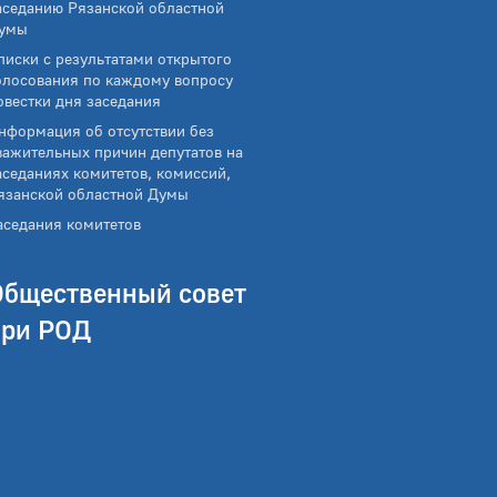
аседанию Рязанской областной
умы
писки с результатами открытого
олосования по каждому вопросу
овестки дня заседания
нформация об отсутствии без
важительных причин депутатов на
аседаниях комитетов, комиссий,
язанской областной Думы
аседания комитетов
Общественный совет
при РОД