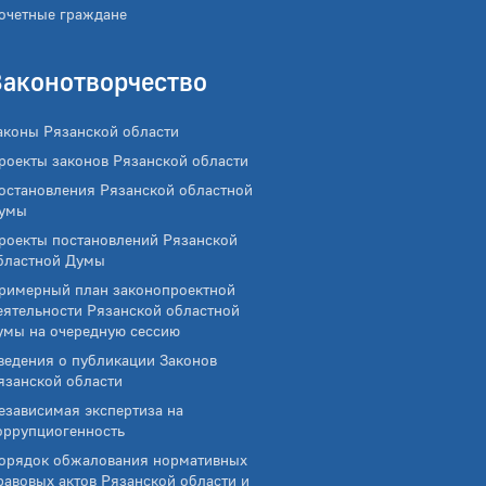
очетные граждане
Законотворчество
аконы Рязанской области
роекты законов Рязанской области
остановления Рязанской областной
умы
роекты постановлений Рязанской
бластной Думы
римерный план законопроектной
еятельности Рязанской областной
умы на очередную сессию
ведения о публикации Законов
язанской области
езависимая экспертиза на
оррупциогенность
орядок обжалования нормативных
равовых актов Рязанской области и