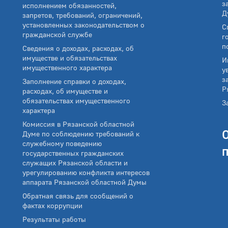
з
исполнением обязанностей,
Д
запретов, требований, ограничений,
установленных законодательством о
С
гражданской службе
г
п
Сведения о доходах, расходах, об
имуществе и обязательствах
И
имущественного характера
у
з
Заполнение справки о доходах,
Р
расходах, об имуществе и
обязательствах имущественного
З
характера
Комиссия в Рязанской областной
Думе по соблюдению требований к
служебному поведению
государственных гражданских
служащих Рязанской области и
урегулированию конфликта интересов
аппарата Рязанской областной Думы
Обратная связь для сообщений о
фактах коррупции
Результаты работы