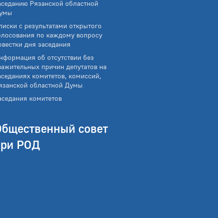
аседанию Рязанской областной
умы
писки с результатами открытого
олосования по каждому вопросу
овестки дня заседания
нформация об отсутствии без
важительных причин депутатов на
аседаниях комитетов, комиссий,
язанской областной Думы
аседания комитетов
Общественный совет
при РОД