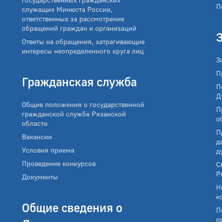
П
служащих Минюста России,
ответственных за рассмотрение
обращений граждан и организаций
Ответы на обращения, затрагивающие
интересы неопределенного круга лиц
З
П
Гражданская служба
П
Д
Общие положения о государственной
П
гражданской службе Рязанской
о
области
П
Вакансии
д
Условия приема
д
Проведение конкурсов
С
Р
Документы
Н
к
Общие сведения о
П
п