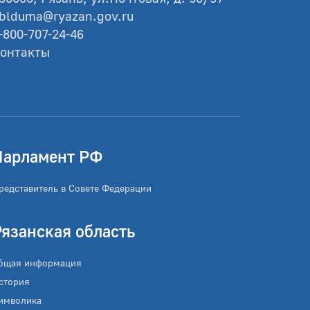
blduma@ryazan.gov.ru
-800-707-24-46
онтакты
Парламент РФ
редставитель в Совете Федерации
Рязанская область
бщая информация
стория
имволика