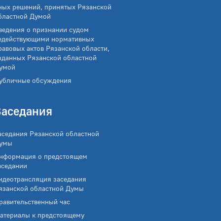
ных решений, принятых Рязанской
бластной Думой
ведения о признании судом
едействующими нормативных
равовых актов Рязанской области,
зданных Рязанской областной
умой
убличные обсуждения
Заседания
аседания Рязанской областной
умы
нформация о предстоящем
аседании
идеотрансляция заседания
язанской областной Думы
равительственный час
атериалы к предстоящему