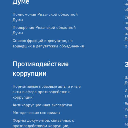
Думе
и
о
Полномочия Рязанской областной
С
Думы
н
Поощрения Рязанской областной
п
Думы
и
Д
Список фракций и депутатов, не
вошедших в депутатские объединения
П
Противодействие
коррупции
З
Д
Нормативные правовые акты и иные
И
акты в сфере противодействия
з
коррупции
В
Антикоррупционная экспертиза
Р
Методические материалы
П
Формы документов, связанных с
М
противодействием коррупции,