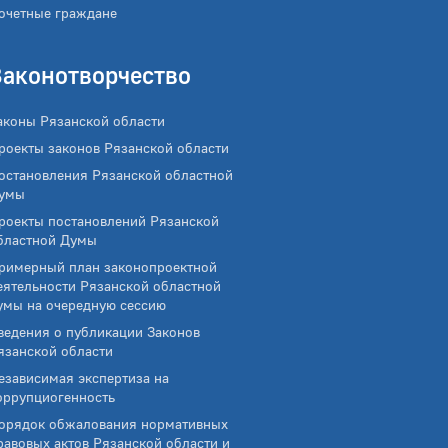
очетные граждане
Законотворчество
аконы Рязанской области
роекты законов Рязанской области
остановления Рязанской областной
умы
роекты постановлений Рязанской
бластной Думы
римерный план законопроектной
еятельности Рязанской областной
умы на очередную сессию
ведения о публикации Законов
язанской области
езависимая экспертиза на
оррупциогенность
орядок обжалования нормативных
равовых актов Рязанской области и