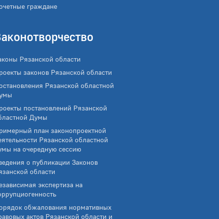
очетные граждане
Законотворчество
аконы Рязанской области
роекты законов Рязанской области
остановления Рязанской областной
умы
роекты постановлений Рязанской
бластной Думы
римерный план законопроектной
еятельности Рязанской областной
умы на очередную сессию
ведения о публикации Законов
язанской области
езависимая экспертиза на
оррупциогенность
орядок обжалования нормативных
равовых актов Рязанской области и