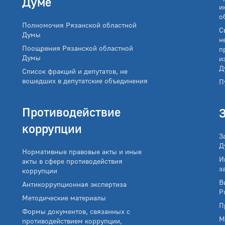
Думе
и
о
Полномочия Рязанской областной
С
Думы
н
Поощрения Рязанской областной
п
Думы
и
Д
Список фракций и депутатов, не
вошедших в депутатские объединения
П
Противодействие
коррупции
З
Д
Нормативные правовые акты и иные
И
акты в сфере противодействия
з
коррупции
В
Антикоррупционная экспертиза
Р
Методические материалы
П
Формы документов, связанных с
М
противодействием коррупции,