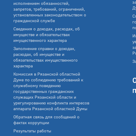
з
исполнением обязанностей,
Д
запретов, требований, ограничений,
установленных законодательством о
С
гражданской службе
г
п
Сведения о доходах, расходах, об
имуществе и обязательствах
И
имущественного характера
у
з
Заполнение справки о доходах,
Р
расходах, об имуществе и
обязательствах имущественного
З
характера
Комиссия в Рязанской областной
Думе по соблюдению требований к
служебному поведению
государственных гражданских
служащих Рязанской области и
урегулированию конфликта интересов
аппарата Рязанской областной Думы
Обратная связь для сообщений о
фактах коррупции
Результаты работы