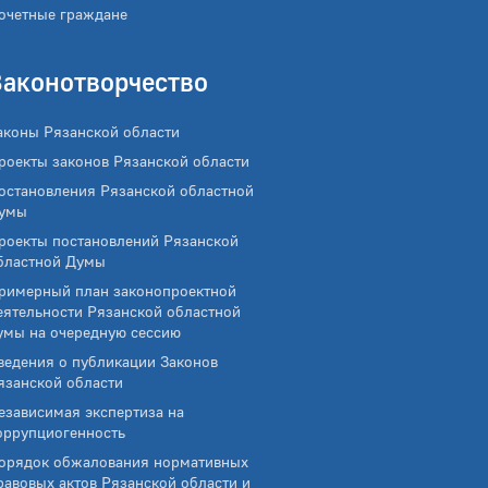
очетные граждане
Законотворчество
аконы Рязанской области
роекты законов Рязанской области
остановления Рязанской областной
умы
роекты постановлений Рязанской
бластной Думы
римерный план законопроектной
еятельности Рязанской областной
умы на очередную сессию
ведения о публикации Законов
язанской области
езависимая экспертиза на
оррупциогенность
орядок обжалования нормативных
равовых актов Рязанской области и