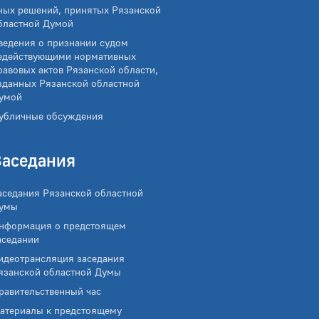
ных решений, принятых Рязанской
бластной Думой
ведения о признании судом
едействующими нормативных
равовых актов Рязанской области,
зданных Рязанской областной
умой
убличные обсуждения
Заседания
аседания Рязанской областной
умы
нформация о предстоящем
аседании
идеотрансляция заседания
язанской областной Думы
равительственный час
атериалы к предстоящему