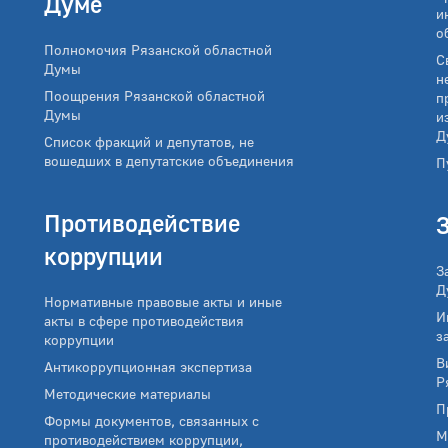
Думе
и
о
Полномочия Рязанской областной
С
Думы
н
Поощрения Рязанской областной
п
Думы
и
Д
Список фракций и депутатов, не
вошедших в депутатские объединения
П
Противодействие
коррупции
З
Д
Нормативные правовые акты и иные
И
акты в сфере противодействия
з
коррупции
В
Антикоррупционная экспертиза
Р
Методические материалы
П
Формы документов, связанных с
М
противодействием коррупции,