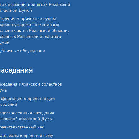
ных решений, принятых Рязанской
бластной Думой
ведения о признании судом
едействующими нормативных
равовых актов Рязанской области,
зданных Рязанской областной
умой
убличные обсуждения
Заседания
аседания Рязанской областной
умы
нформация о предстоящем
аседании
идеотрансляция заседания
язанской областной Думы
равительственный час
атериалы к предстоящему