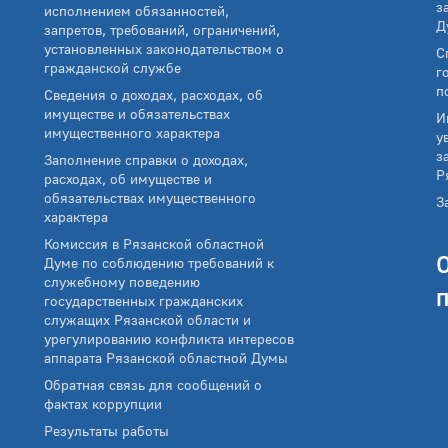
з
исполнением обязанностей,
Д
запретов, требований, ограничений,
установленных законодательством о
С
гражданской службе
г
п
Сведения о доходах, расходах, об
имуществе и обязательствах
И
имущественного характера
у
з
Заполнение справки о доходах,
Р
расходах, об имуществе и
обязательствах имущественного
З
характера
Комиссия в Рязанской областной
Думе по соблюдению требований к
служебному поведению
государственных гражданских
служащих Рязанской области и
урегулированию конфликта интересов
аппарата Рязанской областной Думы
Обратная связь для сообщений о
фактах коррупции
Результаты работы