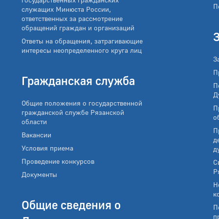
П
служащих Минюста России,
ответственных за рассмотрение
обращений граждан и организаций
Ответы на обращения, затрагивающие
интересы неопределенного круга лиц
З
П
Гражданская служба
П
Д
Общие положения о государственной
П
гражданской службе Рязанской
о
области
П
Вакансии
д
Условия приема
д
Проведение конкурсов
С
Р
Документы
Н
к
Общие сведения о
П
п