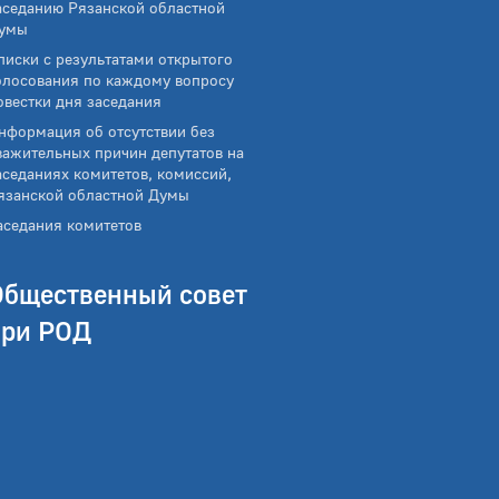
аседанию Рязанской областной
умы
писки с результатами открытого
олосования по каждому вопросу
овестки дня заседания
нформация об отсутствии без
важительных причин депутатов на
аседаниях комитетов, комиссий,
язанской областной Думы
аседания комитетов
Общественный совет
при РОД