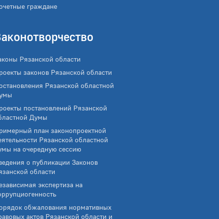
очетные граждане
Законотворчество
аконы Рязанской области
роекты законов Рязанской области
остановления Рязанской областной
умы
роекты постановлений Рязанской
бластной Думы
римерный план законопроектной
еятельности Рязанской областной
умы на очередную сессию
ведения о публикации Законов
язанской области
езависимая экспертиза на
оррупциогенность
орядок обжалования нормативных
равовых актов Рязанской области и