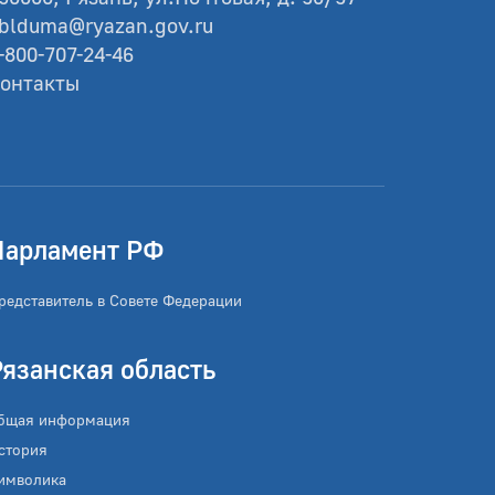
blduma@ryazan.gov.ru
-800-707-24-46
онтакты
Парламент РФ
редставитель в Совете Федерации
Рязанская область
бщая информация
стория
имволика