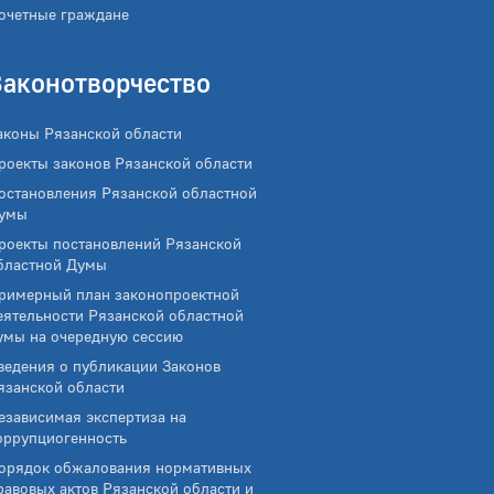
очетные граждане
Законотворчество
аконы Рязанской области
роекты законов Рязанской области
остановления Рязанской областной
умы
роекты постановлений Рязанской
бластной Думы
римерный план законопроектной
еятельности Рязанской областной
умы на очередную сессию
ведения о публикации Законов
язанской области
езависимая экспертиза на
оррупциогенность
орядок обжалования нормативных
равовых актов Рязанской области и