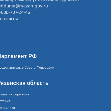
blduma@ryazan.gov.ru
-800-707-24-46
онтакты
Парламент РФ
редставитель в Совете Федерации
Рязанская область
бщая информация
стория
имволика