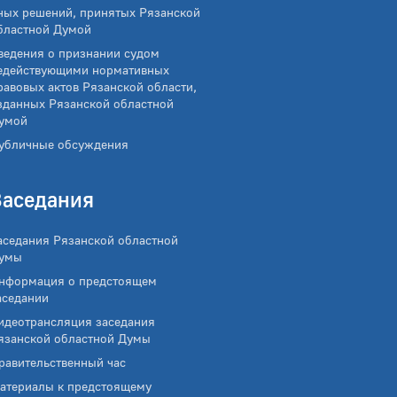
ных решений, принятых Рязанской
бластной Думой
ведения о признании судом
едействующими нормативных
равовых актов Рязанской области,
зданных Рязанской областной
умой
убличные обсуждения
Заседания
аседания Рязанской областной
умы
нформация о предстоящем
аседании
идеотрансляция заседания
язанской областной Думы
равительственный час
атериалы к предстоящему