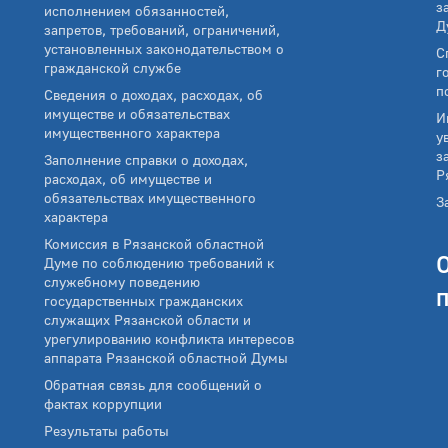
з
исполнением обязанностей,
Д
запретов, требований, ограничений,
установленных законодательством о
С
гражданской службе
г
п
Сведения о доходах, расходах, об
имуществе и обязательствах
И
имущественного характера
у
з
Заполнение справки о доходах,
Р
расходах, об имуществе и
обязательствах имущественного
З
характера
Комиссия в Рязанской областной
Думе по соблюдению требований к
служебному поведению
государственных гражданских
служащих Рязанской области и
урегулированию конфликта интересов
аппарата Рязанской областной Думы
Обратная связь для сообщений о
фактах коррупции
Результаты работы