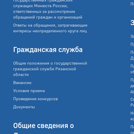
П
служащих Минюста России,
ответственных за рассмотрение
обращений граждан и организаций
Ответы на обращения, затрагивающие
интересы неопределенного круга лиц
З
П
Гражданская служба
П
Д
Общие положения о государственной
П
гражданской службе Рязанской
о
области
П
Вакансии
д
Условия приема
д
Проведение конкурсов
С
Р
Документы
Н
к
Общие сведения о
П
п