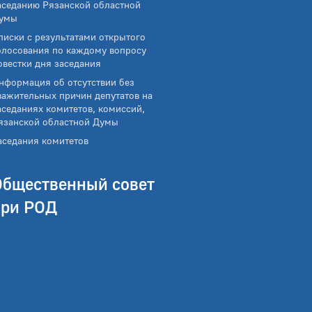
аседанию Рязанской областной
умы
писки с результатами открытого
олосования по каждому вопросу
овестки дня заседания
нформация об отсутствии без
важительных причин депутатов на
аседаниях комитетов, комиссий,
язанской областной Думы
аседания комитетов
Общественный совет
при РОД