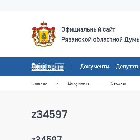
Официальный сайт
Рязанской областной Дум
Документы
Депутат
Главная
Документы
Законы
z34597
z34597