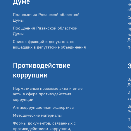
Думе
и
о
Полномочия Рязанской областной
С
Думы
н
Поощрения Рязанской областной
п
Думы
и
Д
Список фракций и депутатов, не
вошедших в депутатские объединения
П
Противодействие
коррупции
З
Д
Нормативные правовые акты и иные
И
акты в сфере противодействия
з
коррупции
В
Антикоррупционная экспертиза
Р
Методические материалы
П
Формы документов, связанных с
М
противодействием коррупции,