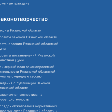
очетные граждане
Законотворчество
аконы Рязанской области
роекты законов Рязанской области
остановления Рязанской областной
умы
роекты постановлений Рязанской
бластной Думы
римерный план законопроектной
еятельности Рязанской областной
умы на очередную сессию
ведения о публикации Законов
язанской области
езависимая экспертиза на
оррупциогенность
орядок обжалования нормативных
равовых актов Рязанской области и