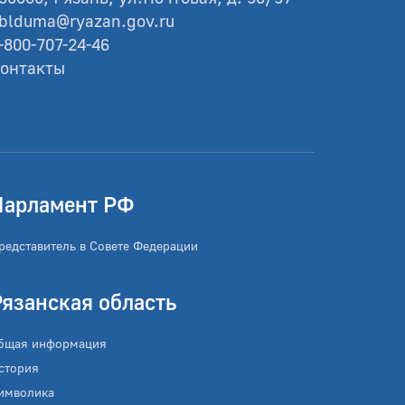
blduma@ryazan.gov.ru
-800-707-24-46
онтакты
Парламент РФ
редставитель в Совете Федерации
Рязанская область
бщая информация
стория
имволика