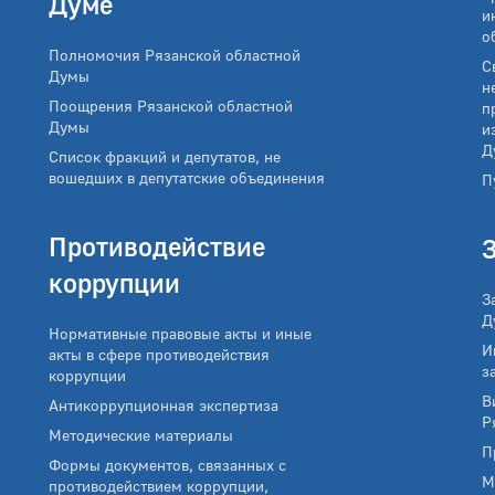
Думе
и
о
Полномочия Рязанской областной
С
Думы
н
Поощрения Рязанской областной
п
Думы
и
Д
Список фракций и депутатов, не
вошедших в депутатские объединения
П
Противодействие
коррупции
З
Д
Нормативные правовые акты и иные
И
акты в сфере противодействия
з
коррупции
В
Антикоррупционная экспертиза
Р
Методические материалы
П
Формы документов, связанных с
М
противодействием коррупции,