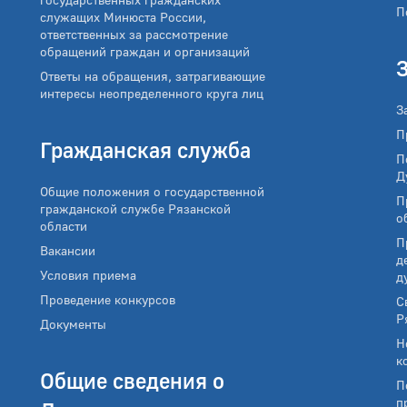
П
служащих Минюста России,
ответственных за рассмотрение
обращений граждан и организаций
Ответы на обращения, затрагивающие
интересы неопределенного круга лиц
З
П
Гражданская служба
П
Д
Общие положения о государственной
П
гражданской службе Рязанской
о
области
П
Вакансии
д
Условия приема
д
Проведение конкурсов
С
Р
Документы
Н
к
Общие сведения о
П
п