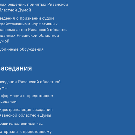
ных решений, принятых Рязанской
бластной Думой
ведения о признании судом
едействующими нормативных
равовых актов Рязанской области,
зданных Рязанской областной
умой
убличные обсуждения
Заседания
аседания Рязанской областной
умы
нформация о предстоящем
аседании
идеотрансляция заседания
язанской областной Думы
равительственный час
атериалы к предстоящему