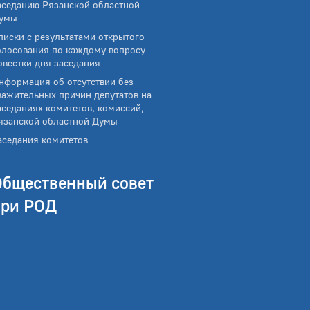
аседанию Рязанской областной
умы
писки с результатами открытого
олосования по каждому вопросу
овестки дня заседания
нформация об отсутствии без
важительных причин депутатов на
аседаниях комитетов, комиссий,
язанской областной Думы
аседания комитетов
Общественный совет
при РОД