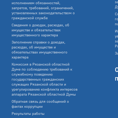
з
исполнением обязанностей,
Д
запретов, требований, ограничений,
установленных законодательством о
С
гражданской службе
г
п
Сведения о доходах, расходах, об
имуществе и обязательствах
И
имущественного характера
у
з
Заполнение справки о доходах,
Р
расходах, об имуществе и
обязательствах имущественного
З
характера
Комиссия в Рязанской областной
Думе по соблюдению требований к
служебному поведению
государственных гражданских
служащих Рязанской области и
урегулированию конфликта интересов
аппарата Рязанской областной Думы
Обратная связь для сообщений о
фактах коррупции
Результаты работы