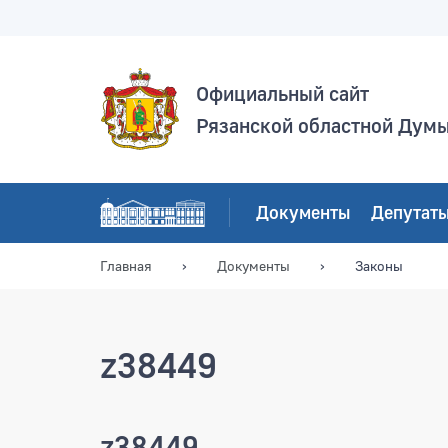
Официальный сайт
Рязанской областной Дум
Документы
Депутат
Главная
Документы
Законы
z38449
z38449