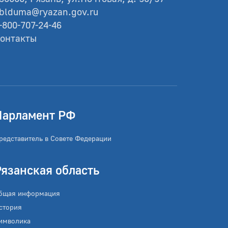
blduma@ryazan.gov.ru
-800-707-24-46
онтакты
Парламент РФ
редставитель в Совете Федерации
Рязанская область
бщая информация
стория
имволика