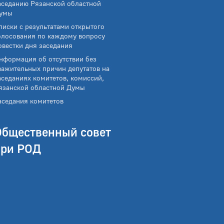
аседанию Рязанской областной
умы
писки с результатами открытого
олосования по каждому вопросу
овестки дня заседания
нформация об отсутствии без
важительных причин депутатов на
аседаниях комитетов, комиссий,
язанской областной Думы
аседания комитетов
Общественный совет
при РОД