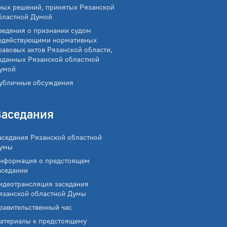
ных решений, принятых Рязанской
бластной Думой
ведения о признании судом
едействующими нормативных
равовых актов Рязанской области,
зданных Рязанской областной
умой
убличные обсуждения
Заседания
аседания Рязанской областной
умы
нформация о предстоящем
аседании
идеотрансляция заседания
язанской областной Думы
равительственный час
атериалы к предстоящему