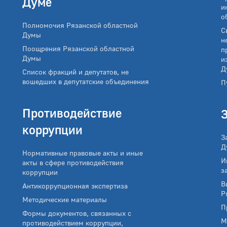
Думе
и
о
Полномочия Рязанской областной
С
Думы
н
Поощрения Рязанской областной
п
Думы
и
Д
Список фракций и депутатов, не
вошедших в депутатские объединения
П
Противодействие
коррупции
З
Д
Нормативные правовые акты и иные
И
акты в сфере противодействия
з
коррупции
В
Антикоррупционная экспертиза
Р
Методические материалы
П
Формы документов, связанных с
М
противодействием коррупции,