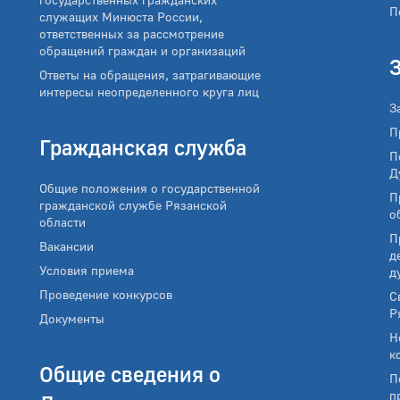
П
служащих Минюста России,
ответственных за рассмотрение
обращений граждан и организаций
Ответы на обращения, затрагивающие
интересы неопределенного круга лиц
З
П
Гражданская служба
П
Д
Общие положения о государственной
П
гражданской службе Рязанской
о
области
П
Вакансии
д
Условия приема
д
Проведение конкурсов
С
Р
Документы
Н
к
Общие сведения о
П
п