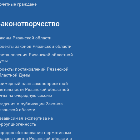
очетные граждане
Законотворчество
аконы Рязанской области
роекты законов Рязанской области
остановления Рязанской областной
умы
роекты постановлений Рязанской
бластной Думы
римерный план законопроектной
еятельности Рязанской областной
умы на очередную сессию
ведения о публикации Законов
язанской области
езависимая экспертиза на
оррупциогенность
орядок обжалования нормативных
равовых актов Рязанской области и