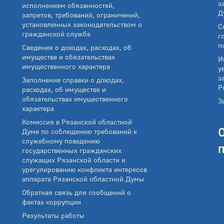
з
исполнением обязанностей,
Д
запретов, требований, ограничений,
установленных законодательством о
С
гражданской службе
г
п
Сведения о доходах, расходах, об
имуществе и обязательствах
И
имущественного характера
у
з
Заполнение справки о доходах,
Р
расходах, об имуществе и
обязательствах имущественного
З
характера
Комиссия в Рязанской областной
Думе по соблюдению требований к
служебному поведению
государственных гражданских
служащих Рязанской области и
урегулированию конфликта интересов
аппарата Рязанской областной Думы
Обратная связь для сообщений о
фактах коррупции
Результаты работы