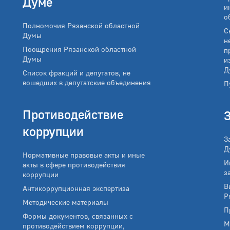
Думе
и
о
Полномочия Рязанской областной
С
Думы
н
Поощрения Рязанской областной
п
Думы
и
Д
Список фракций и депутатов, не
вошедших в депутатские объединения
П
Противодействие
коррупции
З
Д
Нормативные правовые акты и иные
И
акты в сфере противодействия
з
коррупции
В
Антикоррупционная экспертиза
Р
Методические материалы
П
Формы документов, связанных с
М
противодействием коррупции,