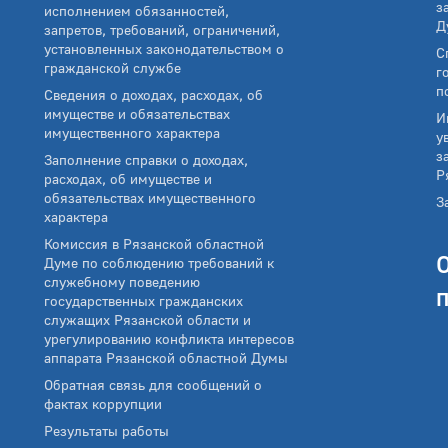
з
исполнением обязанностей,
Д
запретов, требований, ограничений,
установленных законодательством о
С
гражданской службе
г
п
Сведения о доходах, расходах, об
имуществе и обязательствах
И
имущественного характера
у
з
Заполнение справки о доходах,
Р
расходах, об имуществе и
обязательствах имущественного
З
характера
Комиссия в Рязанской областной
Думе по соблюдению требований к
служебному поведению
государственных гражданских
служащих Рязанской области и
урегулированию конфликта интересов
аппарата Рязанской областной Думы
Обратная связь для сообщений о
фактах коррупции
Результаты работы