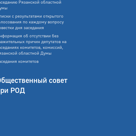
аседанию Рязанской областной
умы
писки с результатами открытого
олосования по каждому вопросу
овестки дня заседания
нформация об отсутствии без
важительных причин депутатов на
аседаниях комитетов, комиссий,
язанской областной Думы
аседания комитетов
Общественный совет
при РОД