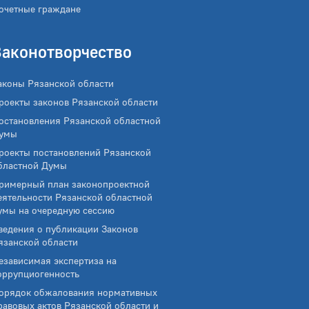
очетные граждане
Законотворчество
аконы Рязанской области
роекты законов Рязанской области
остановления Рязанской областной
умы
роекты постановлений Рязанской
бластной Думы
римерный план законопроектной
еятельности Рязанской областной
умы на очередную сессию
ведения о публикации Законов
язанской области
езависимая экспертиза на
оррупциогенность
орядок обжалования нормативных
равовых актов Рязанской области и