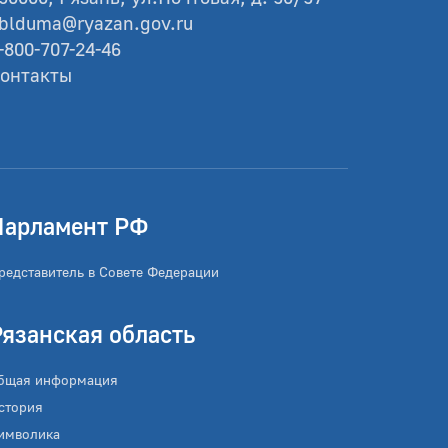
blduma@ryazan.gov.ru
-800-707-24-46
онтакты
Парламент РФ
редставитель в Совете Федерации
Рязанская область
бщая информация
стория
имволика