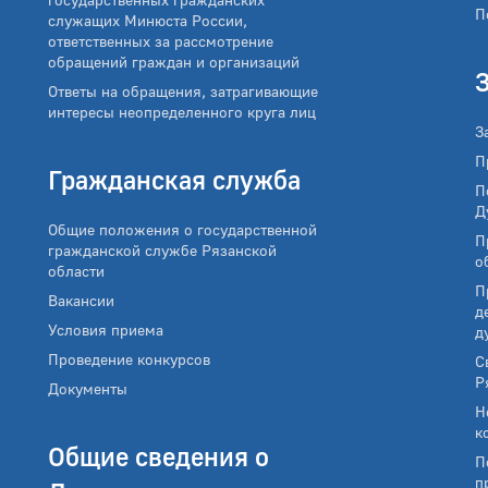
П
служащих Минюста России,
ответственных за рассмотрение
обращений граждан и организаций
Ответы на обращения, затрагивающие
интересы неопределенного круга лиц
З
П
Гражданская служба
П
Д
Общие положения о государственной
П
гражданской службе Рязанской
о
области
П
Вакансии
д
Условия приема
д
Проведение конкурсов
С
Р
Документы
Н
к
Общие сведения о
П
п