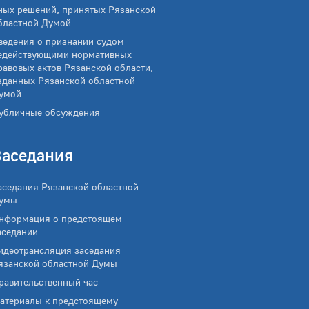
ных решений, принятых Рязанской
бластной Думой
ведения о признании судом
едействующими нормативных
равовых актов Рязанской области,
зданных Рязанской областной
умой
убличные обсуждения
Заседания
аседания Рязанской областной
умы
нформация о предстоящем
аседании
идеотрансляция заседания
язанской областной Думы
равительственный час
атериалы к предстоящему