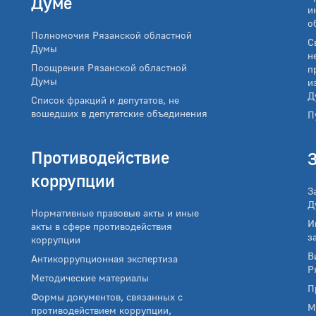
Думе
и
о
Полномочия Рязанской областной
С
Думы
н
Поощрения Рязанской областной
п
Думы
и
Д
Список фракций и депутатов, не
вошедших в депутатские объединения
П
Противодействие
коррупции
З
Д
Нормативные правовые акты и иные
И
акты в сфере противодействия
з
коррупции
В
Антикоррупционная экспертиза
Р
Методические материалы
П
Формы документов, связанных с
М
противодействием коррупции,