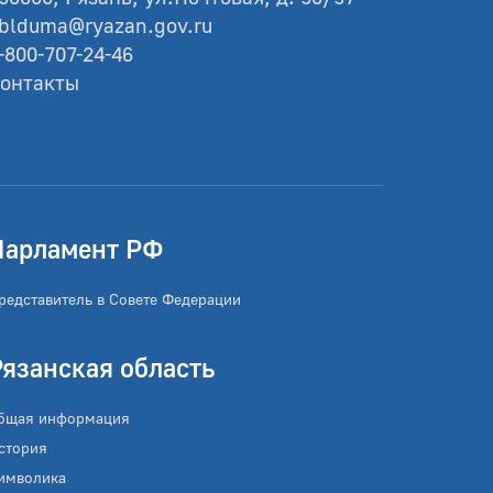
blduma@ryazan.gov.ru
-800-707-24-46
онтакты
Парламент РФ
редставитель в Совете Федерации
Рязанская область
бщая информация
стория
имволика