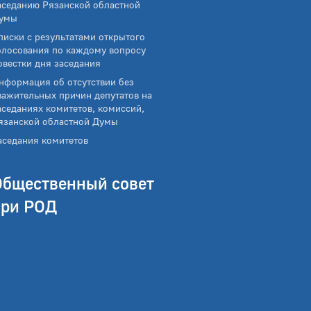
аседанию Рязанской областной
умы
писки с результатами открытого
олосования по каждому вопросу
овестки дня заседания
нформация об отсутствии без
важительных причин депутатов на
аседаниях комитетов, комиссий,
язанской областной Думы
аседания комитетов
Общественный совет
при РОД