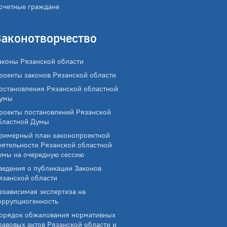
очетные граждане
Законотворчество
аконы Рязанской области
роекты законов Рязанской области
остановления Рязанской областной
умы
роекты постановлений Рязанской
бластной Думы
римерный план законопроектной
еятельности Рязанской областной
умы на очередную сессию
ведения о публикации Законов
язанской области
езависимая экспертиза на
оррупциогенность
орядок обжалования нормативных
равовых актов Рязанской области и