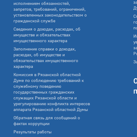
з
исполнением обязанностей,
Д
запретов, требований, ограничений,
установленных законодательством о
С
гражданской службе
г
п
Сведения о доходах, расходах, об
имуществе и обязательствах
И
имущественного характера
у
з
Заполнение справки о доходах,
Р
расходах, об имуществе и
обязательствах имущественного
З
характера
Комиссия в Рязанской областной
Думе по соблюдению требований к
служебному поведению
государственных гражданских
служащих Рязанской области и
урегулированию конфликта интересов
аппарата Рязанской областной Думы
Обратная связь для сообщений о
фактах коррупции
Результаты работы