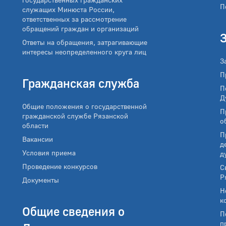
П
служащих Минюста России,
ответственных за рассмотрение
обращений граждан и организаций
Ответы на обращения, затрагивающие
интересы неопределенного круга лиц
З
П
Гражданская служба
П
Д
Общие положения о государственной
П
гражданской службе Рязанской
о
области
П
Вакансии
д
Условия приема
д
Проведение конкурсов
С
Р
Документы
Н
к
Общие сведения о
П
п