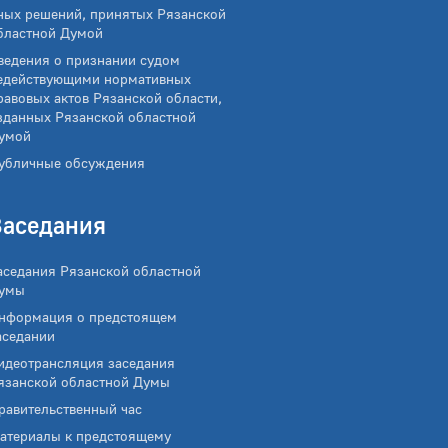
ных решений, принятых Рязанской
бластной Думой
ведения о признании судом
едействующими нормативных
равовых актов Рязанской области,
зданных Рязанской областной
умой
убличные обсуждения
Заседания
аседания Рязанской областной
умы
нформация о предстоящем
аседании
идеотрансляция заседания
язанской областной Думы
равительственный час
атериалы к предстоящему