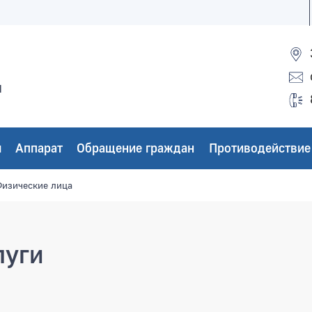
ы
ы
Аппарат
Обращение граждан
Противодействие
изические лица
луги