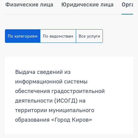
Физические лица
Юридические лица
Орган
По категориям
По ведомствам
Все услуги
Выдача сведений из
информационной системы
обеспечения градостроительной
деятельности (ИСОГД) на
территории муниципального
образования «Город Киров»