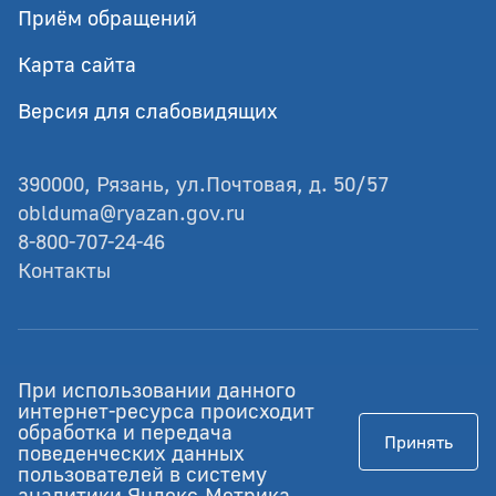
Приём обращений
Карта сайта
Версия для слабовидящих
390000, Рязань, ул.Почтовая, д. 50/57
oblduma@ryazan.gov.ru
8-800-707-24-46
Контакты
© Рязанская областная Дума
При использовании данного
Разработка - GIANIT.ru
интернет-ресурса происходит
обработка и передача
Принять
Работает на Российском ПО
поведенческих данных
пользователей в систему
аналитики Яндекс.Метрика.